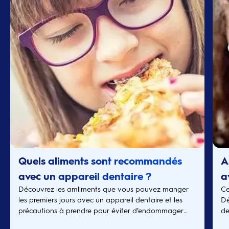
Quels aliments sont recommandés
A
avec un appareil dentaire ?
a
Découvrez les amliments que vous pouvez manger
Ce
les premiers jours avec un appareil dentaire et les
Dé
précautions à prendre pour éviter d’endommager
de
vos bagues orthodontiques
ba