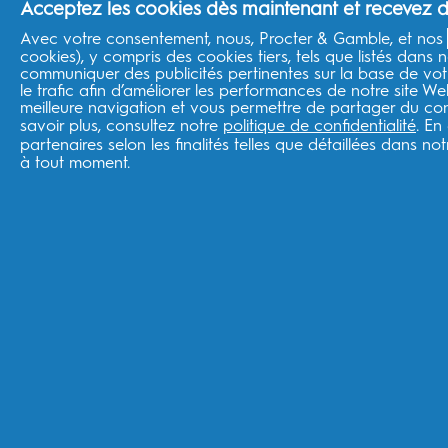
Acceptez les cookies dès maintenant et recevez de
Avec votre consentement, nous, Procter & Gamble, et nos
Boutique ESW
cookies), y compris des cookies tiers, tels que listés dans n
communiquer des publicités pertinentes sur la base de votr
le trafic afin d’améliorer les performances de notre site W
Suivre votre commande
meilleure navigation et vous permettre de partager du cont
Livraison
savoir plus, consultez notre
politique de confidentialité
. En
Retours
partenaires selon les finalités telles que détaillées dans no
à tout moment.
France