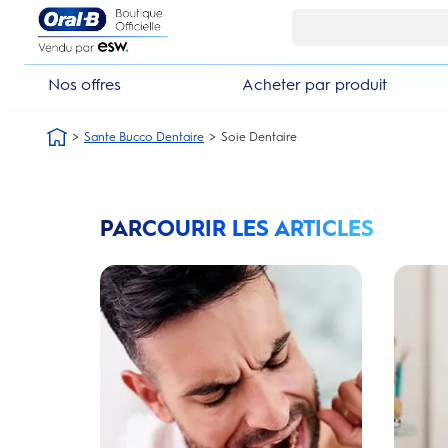
Skip Navigation1
Livraison gratuite dès 49.99€ d’achat
10
Nos offres
Acheter par produit
Sante Bucco Dentaire
Soie Dentaire
PARCOURIR LES ARTICLES