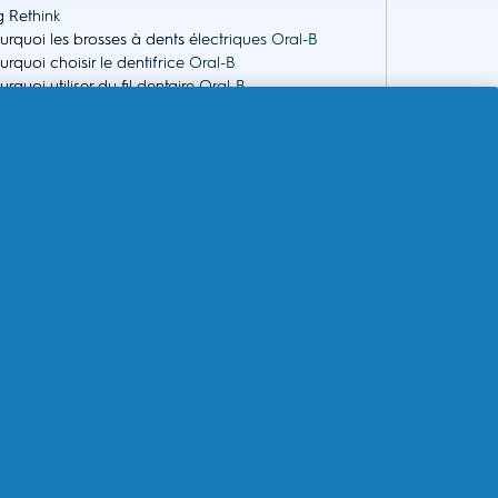
g Rethink
urquoi les brosses à dents électriques Oral-B
urquoi choisir le dentifrice Oral-B
urquoi utiliser du fil dentaire Oral-B
urquoi choisir le bain de bouche Oral-B
e et tutoriels
estions?
sistance produits
rvice Client iO2
rvice de réparation
ntactez nous
litique de retour
 2023/826