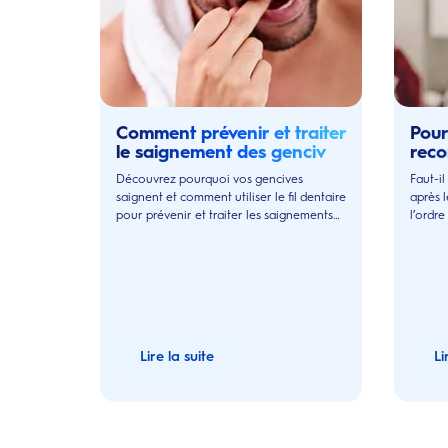
Comment prévenir et traiter
Pour
le saignement des gencives
reco
?
dent
Découvrez pourquoi vos gencives
Faut-il
?
saignent et comment utiliser le fil dentaire
après 
pour prévenir et traiter les saignements
l’ordr
efficacement.
bucco-
Lire la suite
Li