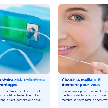
entaire ciré: utilisations
Choisir le meilleur fil
vantages
dentaire pour vous
z en plus sur le fil dentaire et
Si vous savez pas comment choisir 
 choisir entre le fil dentaire
meilleur fil dentaire pour vous ou 
onnel et le fil dentaire ciré pour
membre de votre famille découvre
er en profondeur l'espace
guide d'achat pour ne plus vous tr