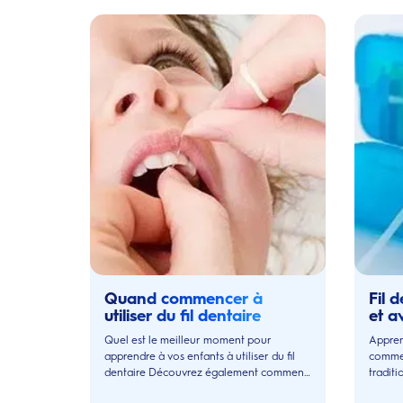
Quand commencer à
Fil d
utiliser du fil dentaire
et a
Quel est le meilleur moment pour
Apprene
apprendre à vos enfants à utiliser du fil
comment
dentaire Découvrez également comment
traditi
leur apprendre à bien utiliser le fil
nettoy