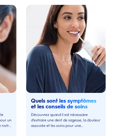
Quels sont les symptômes
et les conseils de soins
après une extraction des
le
Découvrez quand il est nécessaire
dents de sagesse ?
pour un
d’extraire une dent de sagesse, la douleur
z notre
associée et les soins pour une
omper!
récupération rapide