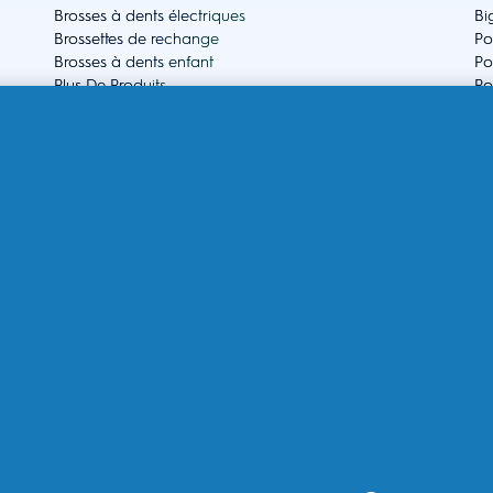
Brosses à dents électriques
Bi
Brossettes de rechange
Po
Brosses à dents enfant
Po
Plus De Produits
Po
Po
A propos d'Oral-B
Aid
Mes Données - P&G FR
Qu
Mes Données - P&G BE
As
P&G Global Terms & Conditions
Se
Politique de confidentialité - P&G
Se
Déclaration d’accessibilité
Co
Choix publicitaires
Po
Plan du site
EU
Notification de confidentialité
Conditions d’utilisation