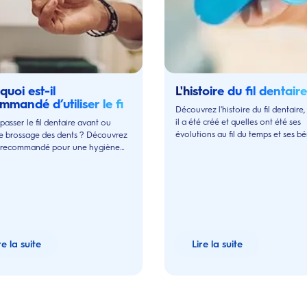
quoi est-il
L'histoire du fil dentaire
mmandé d’utiliser le fil
Découvrez l'histoire du fil dentaire
aire avant le brossage
il a été créé et quelles ont été ses
 passer le fil dentaire avant ou
évolutions au fil du temps et ses bé
le brossage des dents ? Découvrez
pour la santé dentaire.
e recommandé pour une hygiène
dentaire optimale
re la suite
Lire la suite