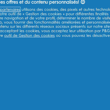
s offres et du contenu personnalisés! 😊
partenaires
utilisons des cookies, des pixels et autres technol
Liens légaux ESW
ESW
otre outil de « Gestion des cookies » pour différentes finalités
e navigation et de votre profil, déterminer le nombre de visit
eb, vous fournir des fonctionnalités améliorées et personnalis
ESW Politique de confidentialité
Qu
enu sur les différents réseaux sociaux présents sur notre site
ESW Conditions générales
Co
 acceptant les cookies, vous acceptez leur utilisation par P&G
tre
outil de Gestion des cookies
où vous pouvez les désactiver
Inscrivez-vous pour recevoir des recommandat
produits et des offres spéciales.
F
Je consens à recevoir des communications personnalisées con
promotionnelles de la part d'Oral-B et d'autres
marques de P
tout moment.
Procter & Gamble, le responsable du traitement des données,
vous inscrire sur ce site, d'interagir avec ses services et, s
commerciales pertinentes, y compris des publicités personnali
Pour plus d'informations sur le traitement de vos données et v
notre
Politique de confidentialité
complète.