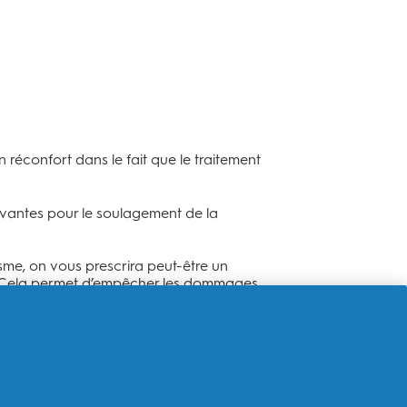
éconfort dans le fait que le traitement
uivantes pour le soulagement de la
sme, on vous prescrira peut-être un
e. Cela permet d’empêcher les dommages
ntourant la mâchoire et le visage pour