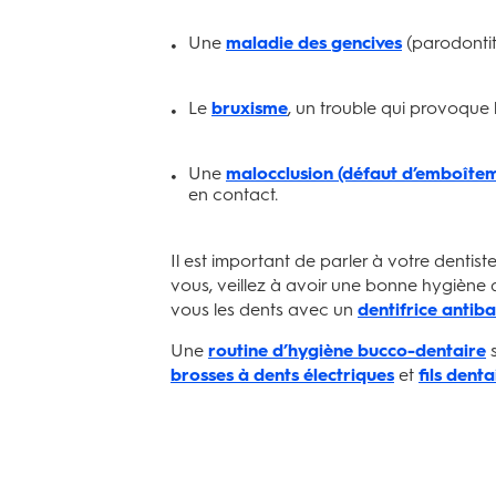
Une
maladie des gencives
(parodontite
Le
bruxisme
, un trouble qui provoque
Une
malocclusion (défaut d’emboîtem
en contact.
Il est important de parler à votre dentis
vous, veillez à avoir une bonne hygiène 
vous les dents avec un
dentifrice antib
Une
routine d’hygiène bucco-dentaire
s
brosses à dents électriques
et
fils denta