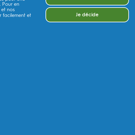
. Pour en
 et nos
Je décide
 facilement et
 Aide et tutoriels
estions?
ntactez nous
ions personnalisées, des actualités sur les
rance
cernant des offres, des actualités et d'autres initiatives
&G
par e-mail et sur les canaux en ligne. Je peux me
désinscrire
à
 traitera vos données personnelles pour vous permettre de