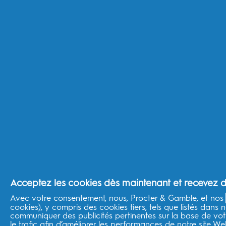
Acheter selon vos besoins
Santé des gencives
Dents sensibles
Dents plus blanches
Bonnes habitudes familiales
Haleine fraîche
Prévention des caries
En savoir plus
Marques P&G
Oral-B Professional
Fixodent
Conseils d'hygiène bucco dentaire
Acceptez les cookies dès maintenant et recevez de
Sante bucco dentaire
Avec votre consentement, nous, Procter & Gamble, et nos
Envie de Plus
cookies), y compris des cookies tiers, tels que listés dans n
Braun
communiquer des publicités pertinentes sur la base de votr
Mentions lègales
le trafic afin d’améliorer les performances de notre site W