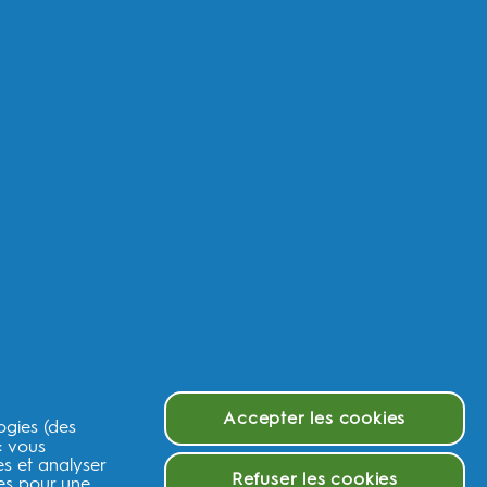
urquoi Oral-B
g Rethink
urquoi les brosses à dents électriques Oral-B
urquoi choisir le dentifrice Oral-B
urquoi utiliser du fil dentaire Oral-B
urquoi choisir le bain de bouche Oral-B
e et tutoriels
estions?
sistance produits
rvice Client iO2
rvice de réparation
ntactez nous
Accepter les cookies
ogies (des
litique de retour
 : vous
 2023/826
es et analyser
Refuser les cookies
ées pour une