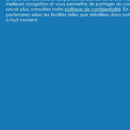
Loi sur les données de l'UE
meilleure navigation et vous permettre de partager du cont
savoir plus, consultez notre
politique de confidentialité
. En
partenaires selon les finalités telles que détaillées dans no
À propos de la boutique
à tout moment.
Boutique ESW
Suivre votre commande
Livraison
Retours
France