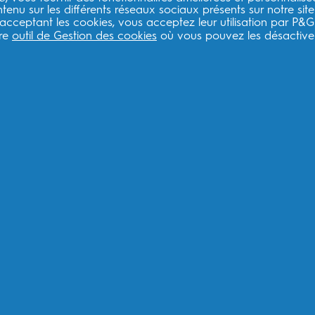
Conditions d’utilisation
enu sur les différents réseaux sociaux présents sur notre site
 acceptant les cookies, vous acceptez leur utilisation par P&G
tre
outil de Gestion des cookies
où vous pouvez les désactiver
Liens légaux ESW
ESW
ESW Politique de confidentialité
Qu
ESW Conditions générales
Co
Inscrivez-vous pour recevoir des recommandat
produits et des offres spéciales.
F
Je consens à recevoir des communications personnalisées con
promotionnelles de la part d'Oral-B et d'autres
marques de P
tout moment.
Procter & Gamble, le responsable du traitement des données,