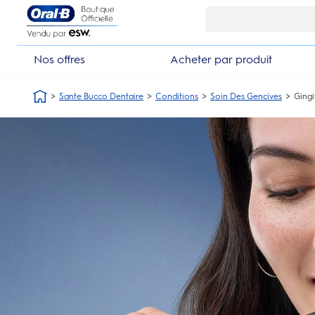
Skip Navigation1
Nos offres
Acheter par produit
Sante Bucco Dentaire
Conditions
Soin Des Gencives
Ging