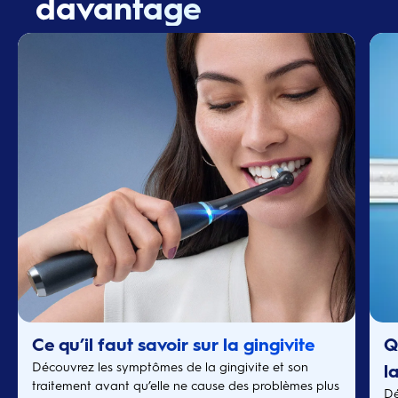
davantage
Ce qu’il faut savoir sur la gingivite
Q
Découvrez les symptômes de la gingivite et son
l
traitement avant qu’elle ne cause des problèmes plus
Dé