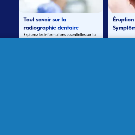
Tout savoir sur la
Éruption
radiographie dentaire
Symptôme
Explorez les informations essentielles sur la
la Périco
radiographie dentaire, le fonctionnement et
la fréquence d'une radio des dents selon
l'âge et pendant la grossesse.
Lire la suite
Lire la 