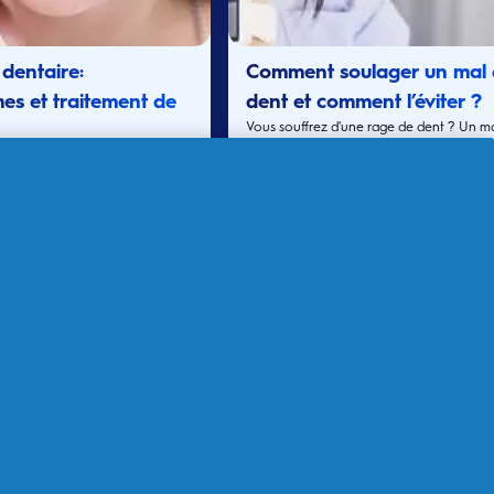
 dentaire:
Comment soulager un mal
s et traitement de
dent et comment l’éviter ?
ronarite
Vous souffrez d'une rage de dent ? Un m
de dent peut être très douloureux et
préoccupant. Découvrez comment soula
un mal de dent avec les produits Oral-B.
suite
Lire la suite