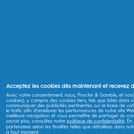
Acheter selon vos besoins
Santé des gencives
Dents sensibles
Dents plus blanches
Bonnes habitudes familiales
Haleine fraîche
Prévention des caries
En savoir plus
Acceptez les cookies dès maintenant et recevez de
Marques P&G
Oral-B Professional
Avec votre consentement, nous, Procter & Gamble, et nos
Fixodent
cookies), y compris des cookies tiers, tels que listés dans n
Conseils d'hygiène bucco dentaire
communiquer des publicités pertinentes sur la base de votr
le trafic afin d’améliorer les performances de notre site W
Sante bucco dentaire
meilleure navigation et vous permettre de partager du cont
Envie de Plus
savoir plus, consultez notre
politique de confidentialité
. En
Braun
partenaires selon les finalités telles que détaillées dans no
Mentions lègales
à tout moment.