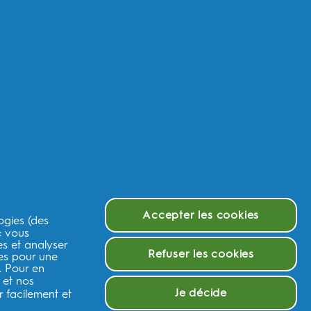
urquoi Oral-B
g Rethink
urquoi les brosses à dents électriques Oral-B
urquoi choisir le dentifrice Oral-B
urquoi utiliser du fil dentaire Oral-B
urquoi choisir le bain de bouche Oral-B
e et tutoriels
estions?
sistance produits
Accepter les cookies
ogies (des
rvice Client iO2
 : vous
rvice de réparation
es et analyser
Refuser les cookies
ées pour une
ntactez nous
. Pour en
litique de retour
 et nos
 2023/826
Je décide
 facilement et