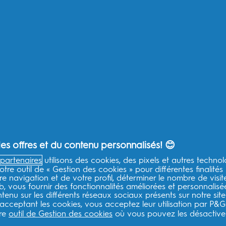
Acheter par produit
Po
Brosses à dents électriques
Bi
Brossettes de rechange
Po
Brosses à dents enfant
Po
Plus De Produits
Po
Po
A propos d'Oral-B
Aid
s offres et du contenu personnalisés! 😊
Mes Données - P&G FR
Qu
Mes Données - P&G BE
As
partenaires
utilisons des cookies, des pixels et autres technol
P&G Global Terms & Conditions
Se
otre outil de « Gestion des cookies » pour différentes finalités
Politique de confidentialité - P&G
Se
e navigation et de votre profil, déterminer le nombre de visit
eb, vous fournir des fonctionnalités améliorées et personnalis
Déclaration d’accessibilité
Co
enu sur les différents réseaux sociaux présents sur notre site
Choix publicitaires
Po
 acceptant les cookies, vous acceptez leur utilisation par P&G
Plan du site
EU
tre
outil de Gestion des cookies
où vous pouvez les désactiver
Notification de confidentialité