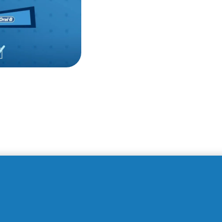
une carie, différents traitements peuvent vous permettre de la 
dentiste soit obligé de retirer la partie atteinte avec une roule
tiste devra peut-être retirer la structure de
la dent endommagé
ement la carie est trop grave et que les nerfs de la dent sont mor