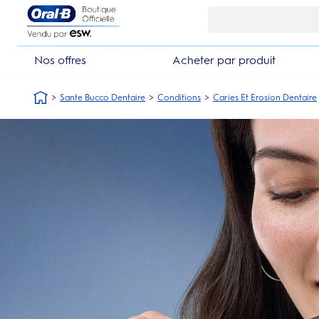
Skip Navigation1
Nos offres
Acheter par produit
Sante Bucco Dentaire
Conditions
Caries Et Erosion Dentaire