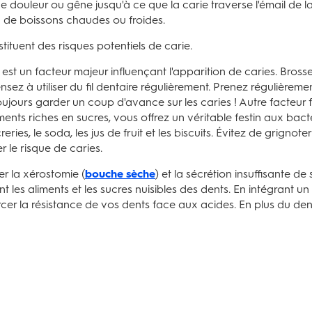
douleur ou gêne jusqu'à ce que la carie traverse l'émail de la 
ou de boissons chaudes ou froides.
ituent des risques potentiels de carie.
 est un facteur majeur influençant l'apparition de caries. Bros
nsez à utiliser du fil dentaire régulièrement. Prenez régulièrem
oujours garder un coup d'avance sur les caries ! Autre facteur 
s riches en sucres, vous offrez un véritable festin aux bact
creries, le soda, les jus de fruit et les biscuits. Évitez de grign
 le risque de caries.
er la xérostomie (
bouche sèche
) et la sécrétion insuffisante de 
t les aliments et les sucres nuisibles des dents. En intégrant un
er la résistance de vos dents face aux acides. En plus du dent