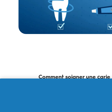
Comment soigner une carie
Même s'il n'existe pas de réel remède à 
gravité de la carie, il est possible qu'un 
Si la dent est en très mauvais état, le den
fixée sur ce qui reste de la dent. Si réell