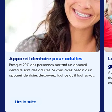
Appareil dentaire pour adultes
L
Presque 20% des personnes portant un appareil
g
dentaire sont des adultes. Si vous avez besoin d'un
Ap
appareil dentaire, découvrez tout ce qu'il faut savoir
de
dessus et sur leurs bénéfices!
co
gr
Lire la suite