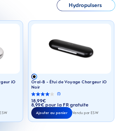
Hydropulsers
rgeur iO
Oral-B - Étui de Voyage Chargeur iO
Noir
(1)
4.0
sur
18,99
€
Prix actuel : 18,99€
5
8,99€ pour la FR gratuite
étoiles.
1
Ajouter au panier
 ESW
Vendu par ESW
avis