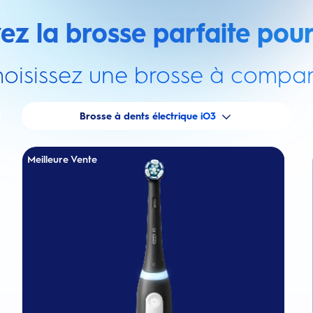
ez la brosse parfaite pour
oisissez une brosse à compar
Brosse à dents électrique iO3
Meilleure Vente