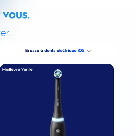
 vous.
er.
Brosse à dents électrique iO5
Meilleure Vente