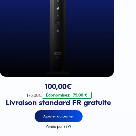
Prix actuel : 100,00€
. Prix d'origine : 175,00€. Économise
100,00
€
Économisez : 75,00 €
175,00
€
Livraison standard FR gratuite
Ajouter au panier
Vendu par ESW