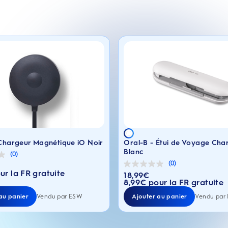
Chargeur Magnétique iO Noir
Oral-B - Étui de Voyage Cha
Blanc
(0)
(0)
0.0
el : 23,99€
ur la FR gratuite
sur
18,99
€
Prix actuel : 18,99€
5
8,99€ pour la FR gratuite
étoiles.
au panier
Ajouter au panier
Vendu par ESW
Vendu par