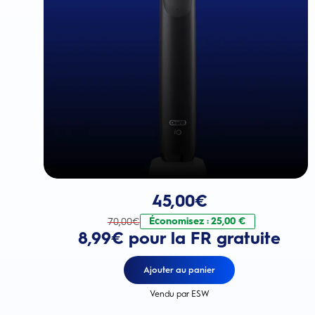
Prix actuel : 45,00€
. Prix d'origine : 70,0
45,00
€
Économisez : 25,00 €
70,00
€
8,99€ pour la FR gratuite
Ajouter au panier
Vendu par ESW