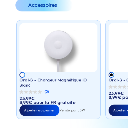
Accessoires
Oral-B - Chargeur Magnétique iO
Oral-B - 
Blanc
0.0
(0)
sur
23,99
€
0.0
Prix actu
5
8,99€ po
sur
23,99
€
Prix actuel : 23,99€
étoiles.
5
8,99€ pour la FR gratuite
étoiles.
Ajouter au panier
Ajouter 
Vendu par ESW