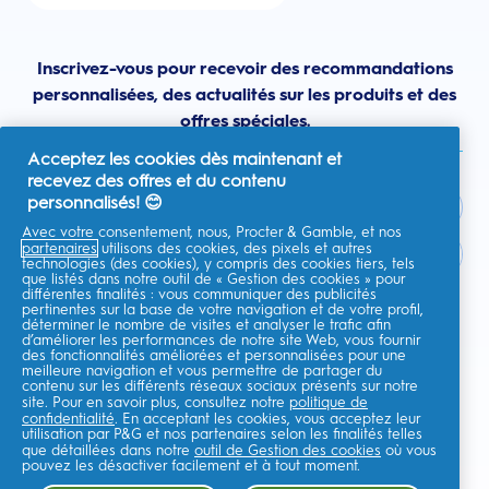
Inscrivez-vous pour recevoir des recommandations
personnalisées, des actualités sur les produits et des
offres spéciales.
Acceptez les cookies dès maintenant et
recevez des offres et du contenu
personnalisés! 😊
Avec votre consentement, nous, Procter & Gamble, et nos
partenaires
utilisons des cookies, des pixels et autres
France
technologies (des cookies), y compris des cookies tiers, tels
que listés dans notre outil de « Gestion des cookies » pour
différentes finalités : vous communiquer des publicités
pertinentes sur la base de votre navigation et de votre profil,
déterminer le nombre de visites et analyser le trafic afin
d’améliorer les performances de notre site Web, vous fournir
Je consens à recevoir des communications personnalisées
des fonctionnalités améliorées et personnalisées pour une
concernant des offres, des actualités et d'autres initiatives
meilleure navigation et vous permettre de partager du
promotionnelles de la part d'Oral-B et d'autres
marques de P&G
par e-
contenu sur les différents réseaux sociaux présents sur notre
mail et sur les canaux en ligne. Je peux me
désinscrire
à tout moment.
site. Pour en savoir plus, consultez notre
politique de
confidentialité
. En acceptant les cookies, vous acceptez leur
Procter & Gamble, le responsable du traitement des données, traitera
utilisation par P&G et nos partenaires selon les finalités telles
vos données personnelles pour vous permettre de vous inscrire sur ce
que détaillées dans notre
site, d'interagir avec ses services et, selon votre consentement, de vous
outil de Gestion des cookies
où vous
envoyer des communications commerciales pertinentes, y compris des
pouvez les désactiver facilement et à tout moment.
publicités personnalisées sur les médias en ligne. En savoir
plus
.