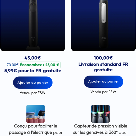
Prix actuel : 100,00€
Prix actuel : 45,00€
. Prix d'origine : 70,00€. Économisez : 25,00 €
100,00
€
45,00
€
Livraison standard FR
Économisez : 25,00 €
70,00
€
gratuite
8,99€ pour la FR gratuite
Ajouter au panier
Ajouter au panier
Vendu par ESW
Vendu par ESW
Conçu pour faciliter le
Capteur de pression visible
passage à l'électrique
pour
sur les gencives à 360°
pour