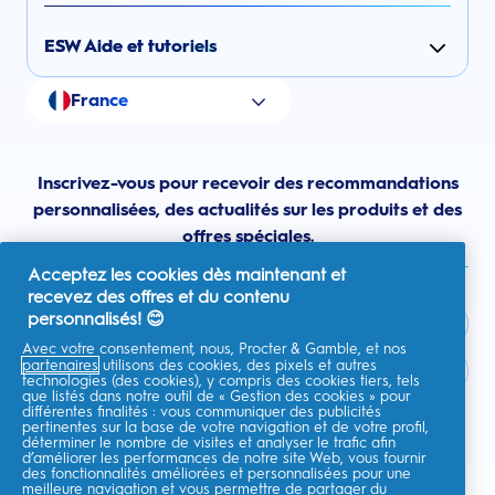
ESW Aide et tutoriels
France
Inscrivez-vous pour recevoir des recommandations
personnalisées, des actualités sur les produits et des
offres spéciales.
Acceptez les cookies dès maintenant et
recevez des offres et du contenu
personnalisés! 😊
Avec votre consentement, nous, Procter & Gamble, et nos
partenaires
utilisons des cookies, des pixels et autres
France
technologies (des cookies), y compris des cookies tiers, tels
que listés dans notre outil de « Gestion des cookies » pour
différentes finalités : vous communiquer des publicités
pertinentes sur la base de votre navigation et de votre profil,
déterminer le nombre de visites et analyser le trafic afin
d’améliorer les performances de notre site Web, vous fournir
Je consens à recevoir des communications personnalisées
des fonctionnalités améliorées et personnalisées pour une
concernant des offres, des actualités et d'autres initiatives
meilleure navigation et vous permettre de partager du