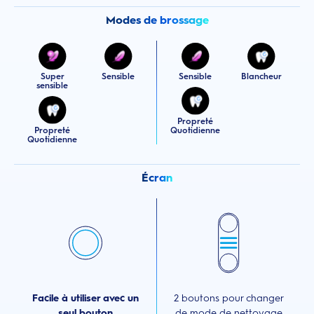
Modes de brossage
Super
Sensible
Sensible
Blancheur
sensible
Propreté
Propreté
Quotidienne
Quotidienne
Écran
Facile à utiliser avec un
2 boutons pour changer
seul bouton
de mode de nettoyage