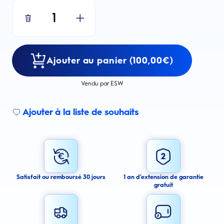
1
Ajouter au panier (100,00€)
Vendu par ESW
Ajouter à la liste de souhaits
Sign up for an email alert
I agree to receive email alerts about this product.
By signing up for email alerts, you agree to receive email
communications regarding this product. We may use your email address
to send you email messages about product availability. We process your
personal data as stated in our Privacy Policy. You may withdraw your
Satisfait ou remboursé 30 jours
1 an d’extension de garantie
consent or manage your email preferences at any time.
gratuit
Submit