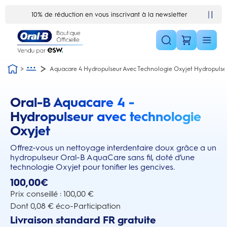
Skip Navigation1
10% de réduction en vous inscrivant à la newsletter
Aquacare 4 Hydropulseur Avec Technologie Oxyjet Hydropulse
Oral-B Aquacare 4 -
this action will scroll you to the reviews section
Hydropulseur avec technologie
Oxyjet
Offrez-vous un nettoyage interdentaire doux grâce a un
hydropulseur Oral-B AquaCare sans fil, doté d’une
technologie Oxyjet pour tonifier les gencives.
100,00€
Prix conseillé : 100,00 €
Dont 0,08 € éco-Participation
Livraison standard FR gratuite