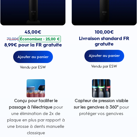
Prix actuel : 100,00€
Prix actuel : 45,00€
. Prix d'origine : 70,00€. Économisez : 25,00 €
100,00
€
45,00
€
Livraison standard FR
Économisez : 25,00 €
70,00
€
gratuite
8,99€ pour la FR gratuite
Ajouter au panier
Ajouter au panier
Vendu par ESW
Vendu par ESW
Conçu pour faciliter le
Capteur de pression visible
passage à l'électrique
pour
sur les gencives à 360°
pour
une élimination de 2x de
protéger vos gencives
plaque en plus par rapport à
une brosse à dents manuelle
classique