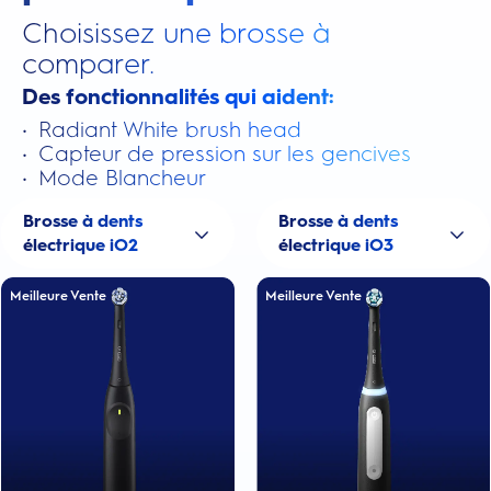
Choisissez une brosse à
comparer.
Des fonctionnalités qui aident:
•
Radiant White brush head
•
Capteur de pression sur les gencives
•
Mode Blancheur
Brosse à dents
Brosse à dents
électrique iO2
électrique iO3
Meilleure Vente
Meilleure Vente