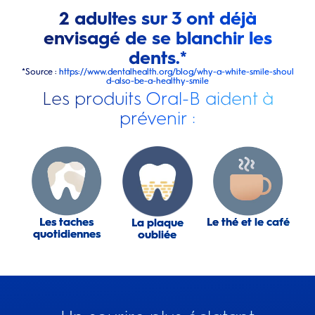
2 adultes sur 3 ont déjà
envisagé de se blanchir les
dents.*
*Source :
https://www.dentalhealth.org/blog/why-a-white-smile-shoul
d-also-be-a-healthy-smile
Les produits Oral-B aident à
prévenir :
Les taches
Le thé et le café
La plaque
quotidiennes
oubliée