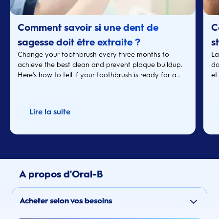
Comment savoir si une dent de
C
sagesse doit être extraite ?
s
Change your toothbrush every three months to
La
achieve the best clean and prevent plaque buildup.
da
Here’s how to tell if your toothbrush is ready for a
et
refresh.
Lire la suite
A propos d'Oral-B
Acheter selon vos besoins