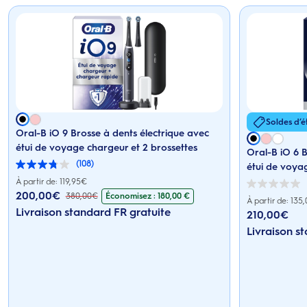
Soldes d’é
Oral-B iO 9 Brosse à dents électrique avec
étui de voyage chargeur et 2 brossettes
Oral-B iO 6 B
(108)
étui de voyag
3.8
sur
À partir de: 119,95€
0.0
5
200,00
€
Économisez : 180,00 €
380,00
€
sur
étoiles.
Prix actuel : 200,00€
. Prix d'origine : 380,00€. Économisez : 47%
À partir de: 135
5
108
Livraison standard FR gratuite
210,00
€
étoiles.
Prix actuel : 210,00
avis
Livraison s