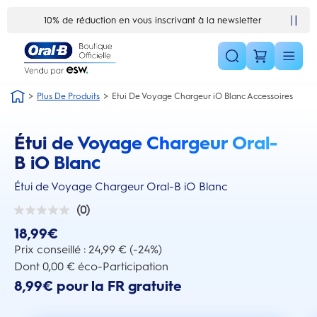
Skip Navigation1
10% de réduction en vous inscrivant à la newsletter
Plus De Produits
Etui De Voyage Chargeur iO Blanc Accessoires
Étui de Voyage Chargeur Oral-
this action will scroll you to the reviews section
B iO Blanc
Étui de Voyage Chargeur Oral-B iO Blanc
(0)
0.0
sur
18,99€
5
étoiles.
Prix conseillé : 24,99 € (-24%)
Dont 0,00 € éco-Participation
8,99€ pour la FR gratuite