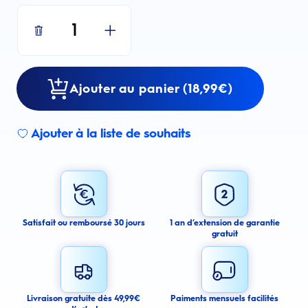
1
Ajouter au panier (18,99€)
Ajouter à la liste de souhaits
Sign up for an email alert
I agree to receive email alerts about this product.
By signing up for email alerts, you agree to receive email
communications regarding this product. We may use your email address
to send you email messages about product availability. We process your
personal data as stated in our Privacy Policy. You may withdraw your
Satisfait ou remboursé 30 jours
1 an d’extension de garantie
consent or manage your email preferences at any time.
gratuit
Submit
Cancel
Livraison gratuite dès 49,99€
Paiments mensuels facilités