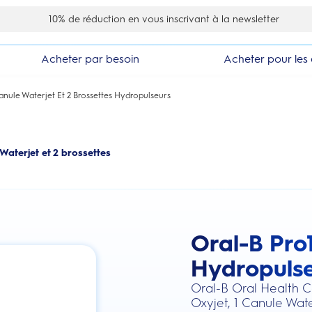
10% de réduction en vous inscrivant à la newsletter
Acheter par besoin
Acheter pour les 
anule Waterjet Et 2 Brossettes Hydropulseurs
 Waterjet et 2 brossettes
Oral-B Pro1
this action will scroll you to the review
Hydropulse
Oral-B Oral Health Ce
Oxyjet, 1 Canule Wate