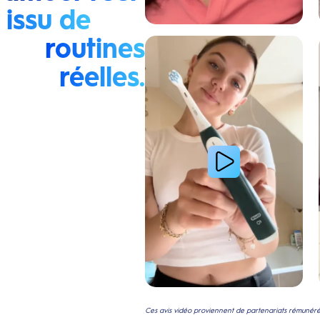
issu de
routines
Lire la vidéo : La routine du matin d’une jeune femme
réelles.
Ces avis vidéo proviennent de partenariats rémunérés