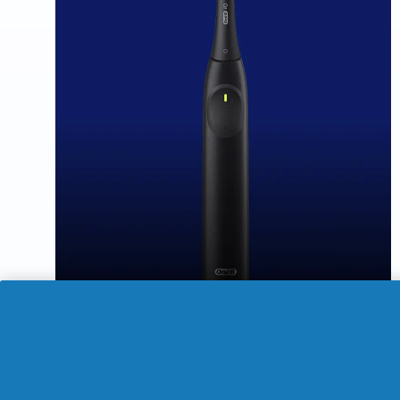
Prix actuel : 45,00€
. Prix d'origine : 70,0
45,00
€
Économisez : 25,00 €
70,00
€