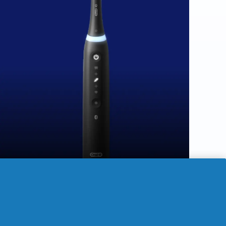
Prix actuel : 100,00€
. Prix d'origine : 175,00€. Économise
100,00
€
Économisez : 75,00 €
175,00
€