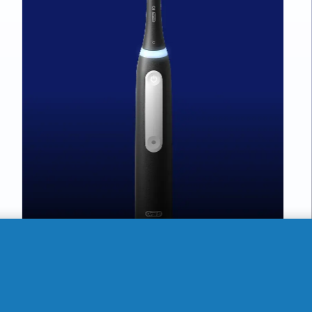
Prix actuel : 100,00€
0€. Économisez : 25,00 €
100,00
€
Livraison standard FR gratuite