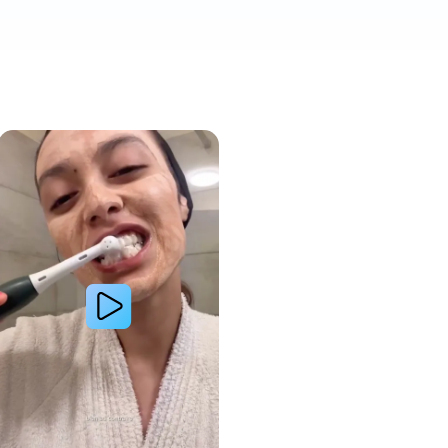
a amélioré l’apparence de ses dents tachées grâce aux produits Oral-B
Lire la vidéo : Une jeune femme partage sa routine du soir pour des gencives plus saines avec les 