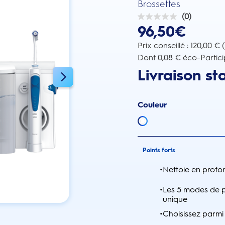
Brossettes
(0)
0.0
96,50€
sur
5
étoiles.
Prix conseillé : 120,00 € 
Dont 0,08 € éco-Partici
Livraison st
Couleur
Points forts
•
Nettoie en profond
•
Les 5 modes de 
unique
•
Choisissez parmi