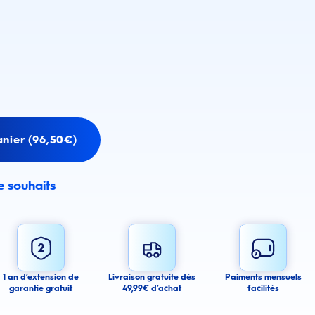
anier (96,50€)
de souhaits
email alert
mail alerts about this product.
 you agree to receive email communications regarding this product. We may use
 email messages about product availability. We process your personal data as
You may withdraw your consent or manage your email preferences at any time.
1 an d’extension de
Livraison gratuite dès
Paiments mensuels
garantie gratuit
49,99€ d’achat
facilités
ancel