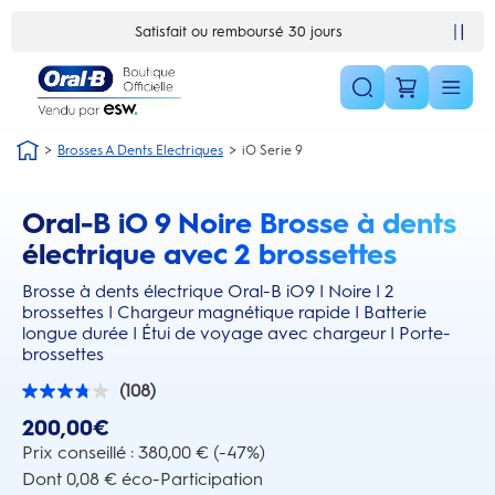
Skip Navigation1
Satisfait ou remboursé 30 jours
Brosses A Dents Electriques
iO Serie 9
Oral-B iO 9 Noire Brosse à dents
this action will scroll you to the reviews section
électrique avec 2 brossettes
Brosse à dents électrique Oral-B iO9 | Noire | 2
brossettes | Chargeur magnétique rapide | Batterie
longue durée | Étui de voyage avec chargeur | Porte-
brossettes
(108)
3.8
sur
200,00€
5
étoiles.
Prix conseillé : 380,00 € (-47%)
108
Dont 0,08 € éco-Participation
avis