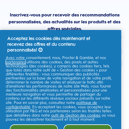
Inscrivez-vous pour recevoir des recommandations
personnalisées, des actualités sur les produits et des
offres spéciales.
Acceptez les cookies dès maintenant et
recevez des offres et du contenu
personnalisés! 😊
Avec votre consentement, nous, Procter & Gamble, et nos
partenaires
utilisons des cookies, des pixels et autres
France
technologies (des cookies), y compris des cookies tiers, tels
que listés dans notre outil de « Gestion des cookies » pour
différentes finalités : vous communiquer des publicités
pertinentes sur la base de votre navigation et de votre profil,
déterminer le nombre de visites et analyser le trafic afin
d’améliorer les performances de notre site Web, vous fournir
Je consens à recevoir des communications personnalisées
des fonctionnalités améliorées et personnalisées pour une
concernant des offres, des actualités et d'autres initiatives
meilleure navigation et vous permettre de partager du
promotionnelles de la part d'Oral-B et d'autres
marques de P&G
par e-
contenu sur les différents réseaux sociaux présents sur notre
mail et sur les canaux en ligne. Je peux me
désinscrire
à tout moment.
site. Pour en savoir plus, consultez notre
politique de
confidentialité
. En acceptant les cookies, vous acceptez leur
Procter & Gamble, le responsable du traitement des données, traitera
utilisation par P&G et nos partenaires selon les finalités telles
vos données personnelles pour vous permettre de vous inscrire sur ce
que détaillées dans notre
outil de Gestion des cookies
où vous
site, d'interagir avec ses services et, selon votre consentement, de vous
envoyer des communications commerciales pertinentes, y compris des
pouvez les désactiver facilement et à tout moment.
publicités personnalisées sur les médias en ligne. En savoir
plus
.