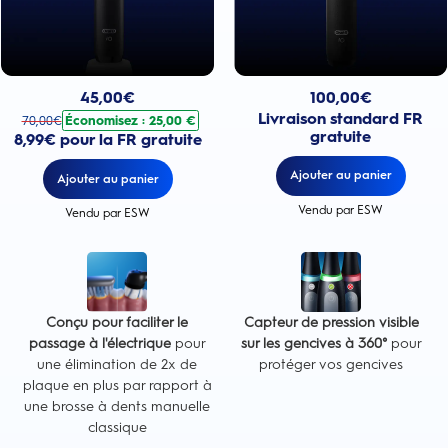
Prix actuel : 100,00€
Prix actuel : 45,00€
. Prix d'origine : 70,00€. Économisez : 25,00 €
100,00
€
45,00
€
Livraison standard FR
Économisez : 25,00 €
70,00
€
gratuite
8,99€ pour la FR gratuite
Ajouter au panier
Ajouter au panier
Vendu par ESW
Vendu par ESW
Conçu pour faciliter le
Capteur de pression visible
passage à l'électrique
pour
sur les gencives à 360°
pour
une élimination de 2x de
protéger vos gencives
plaque en plus par rapport à
une brosse à dents manuelle
classique