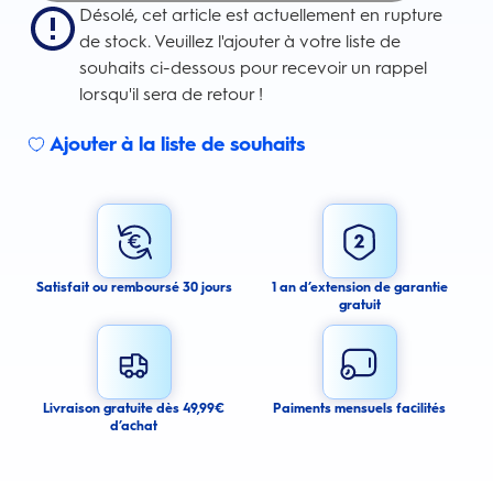
Désolé, cet article est actuellement en rupture
de stock. Veuillez l'ajouter à votre liste de
souhaits ci-dessous pour recevoir un rappel
lorsqu'il sera de retour !
Ajouter à la liste de souhaits
Sign up for an email alert
I agree to receive email alerts about this product.
By signing up for email alerts, you agree to receive email
communications regarding this product. We may use your email address
to send you email messages about product availability. We process your
personal data as stated in our Privacy Policy. You may withdraw your
Satisfait ou remboursé 30 jours
1 an d’extension de garantie
consent or manage your email preferences at any time.
gratuit
Submit
Cancel
Livraison gratuite dès 49,99€
Paiments mensuels facilités
d’achat