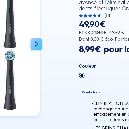
avancé et l’éliminat
dents électriques Ora
(11)
4.5
49,90€
sur
5
étoiles.
Prix conseillé : 49,90 €
11
Dont 0,00 € éco-Partici
avis
8,99€ pour l
Couleur
Points forts
•
ÉLIMINATION SU
rechange pour bro
efficacement en 
brosse a dents m
•
LES BRINS CHANG