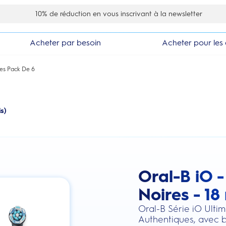
10% de réduction en vous inscrivant à la newsletter
Acheter par besoin
Acheter pour les 
tes Pack De 6
s)
Oral-B iO -
this action will scroll you to the review
Noires - 18
Oral-B Série iO Ulti
Authentiques, avec b