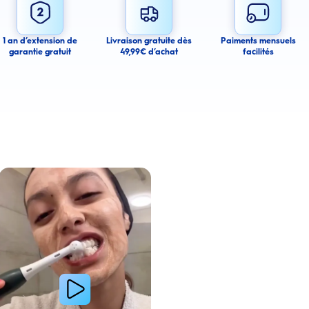
 you agree to receive email communications regarding this product. We may use
 email messages about product availability. We process your personal data as
You may withdraw your consent or manage your email preferences at any time.
1 an d’extension de
Livraison gratuite dès
Paiments mensuels
garantie gratuit
49,99€ d’achat
facilités
ancel
a amélioré l’apparence de ses dents tachées grâce aux produits Oral-B
Lire la vidéo : Une jeune femme partage sa routine du soir pour des gencives plus saines avec les 