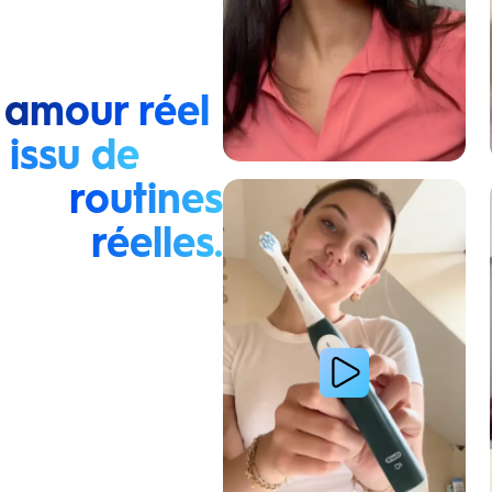
 amour réel
issu de
routines
Lire la vidéo : La routine du matin d’une jeune femme
réelles.