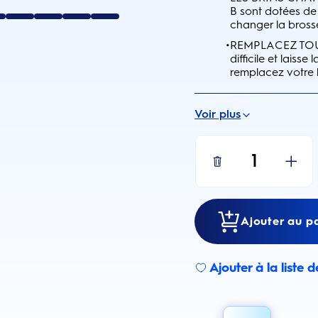
B sont dotées de
changer la brosse
•
REMPLACEZ TOUS 
difficile et laiss
remplacez votre b
Voir plus
1
Ajouter au pa
Ajouter à la liste 
Sign up for an 
I agree to receive e