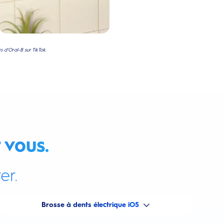
 d'Oral-B sur TikTok.
 vous.
er.
Brosse à dents électrique iO5