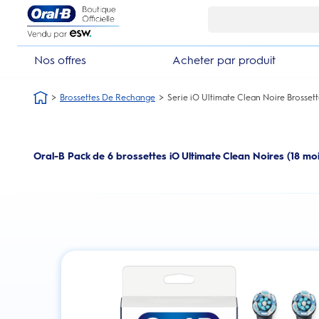
Skip Navigation1
Nos offres
Acheter par produit
Brossettes De Rechange
Serie iO Ultimate Clean Noire Brosset
Oral-B Pack de 6 brossettes iO Ultimate Clean Noires (18 moi