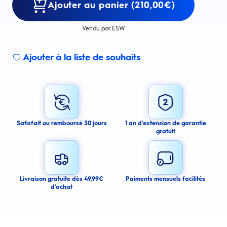
Ajouter au panier (210,00€)
Vendu par ESW
Ajouter à la liste de souhaits
Sign up for an email alert
I agree to receive email alerts about this product.
By signing up for email alerts, you agree to receive email
communications regarding this product. We may use your email address
to send you email messages about product availability. We process your
personal data as stated in our Privacy Policy. You may withdraw your
Satisfait ou remboursé 30 jours
1 an d’extension de garantie
consent or manage your email preferences at any time.
gratuit
Submit
Cancel
Livraison gratuite dès 49,99€
Paiments mensuels facilités
d’achat