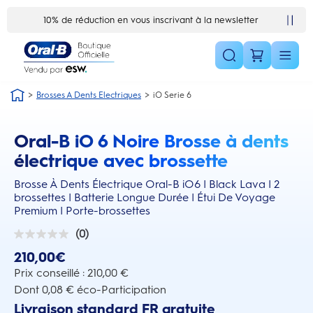
Skip Navigation1
10% de réduction en vous inscrivant à la newsletter
Brosses A Dents Electriques
iO Serie 6
Oral-B iO 6 Noire Brosse à dents
this action will scroll you to the reviews section
électrique avec brossette
Brosse À Dents Électrique Oral-B iO6 | Black Lava | 2
brossettes | Batterie Longue Durée | Étui De Voyage
Premium | Porte-brossettes
(0)
0.0
sur
210,00€
5
étoiles.
Prix conseillé : 210,00 €
Dont 0,08 € éco-Participation
Livraison standard FR gratuite