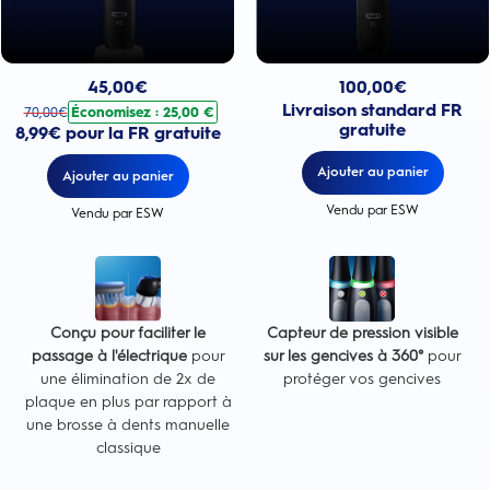
Prix actuel : 100,00€
Prix actuel : 45,00€
. Prix d'origine : 70,00€. Économisez : 25,00 €
100,00
€
45,00
€
Livraison standard FR
Économisez : 25,00 €
70,00
€
gratuite
8,99€ pour la FR gratuite
Ajouter au panier
Ajouter au panier
Vendu par ESW
Vendu par ESW
Conçu pour faciliter le
Capteur de pression visible
passage à l'électrique
pour
sur les gencives à 360°
pour
une élimination de 2x de
protéger vos gencives
plaque en plus par rapport à
une brosse à dents manuelle
classique