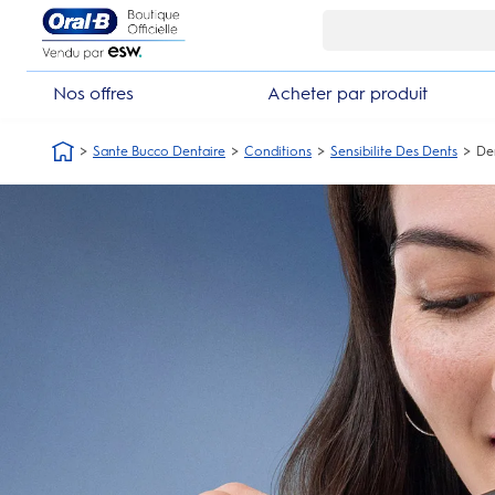
Skip Navigation1
Nos offres
Acheter par produit
Sante Bucco Dentaire
Conditions
Sensibilite Des Dents
De