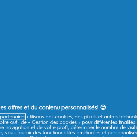
Brosses à dents enfant
Po
Plus De Produits
Po
Po
A propos d'Oral-B
Aid
Mes Données - P&G FR
Qu
Mes Données - P&G BE
As
P&G Global Terms & Conditions
Se
Politique de confidentialité - P&G
Se
Déclaration d’accessibilité
Co
Choix publicitaires
Po
Plan du site
EU
Notification de confidentialité
s offres et du contenu personnalisés! 😊
Conditions d’utilisation
partenaires
utilisons des cookies, des pixels et autres technol
otre outil de « Gestion des cookies » pour différentes finalités
e navigation et de votre profil, déterminer le nombre de visit
eb, vous fournir des fonctionnalités améliorées et personnalis