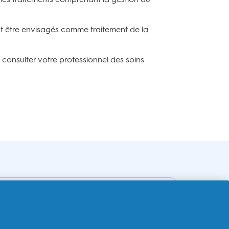
nt être envisagés comme traitement de la
consulter votre professionnel des soins
urquoi Oral-B
g Rethink
urquoi les brosses à dents électriques Oral-B