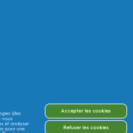
urquoi choisir le dentifrice Oral-B
urquoi utiliser du fil dentaire Oral-B
urquoi choisir le bain de bouche Oral-B
e et tutoriels
estions?
sistance produits
rvice Client iO2
rvice de réparation
ntactez nous
litique de retour
 2023/826
Accepter les cookies
ogies (des
 : vous
es et analyser
Refuser les cookies
ées pour une