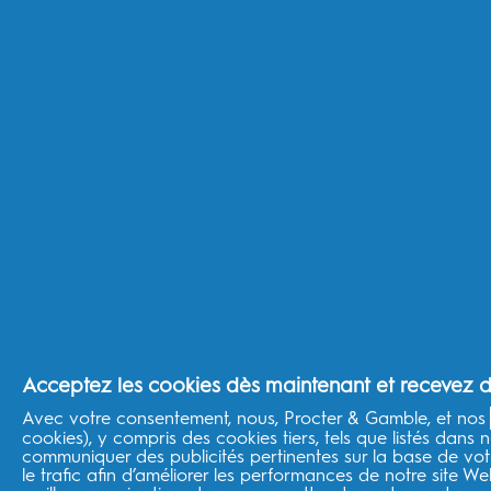
Dents plus blanches
Bonnes habitudes familiales
Haleine fraîche
Prévention des caries
En savoir plus
Marques P&G
Oral-B Professional
Fixodent
Conseils d'hygiène bucco dentaire
Sante bucco dentaire
Envie de Plus
Braun
Mentions lègales
Acceptez les cookies dès maintenant et recevez de
Loi sur les données de l'UE
Avec votre consentement, nous, Procter & Gamble, et nos
cookies), y compris des cookies tiers, tels que listés dans n
À propos de la boutique
communiquer des publicités pertinentes sur la base de votr
le trafic afin d’améliorer les performances de notre site W