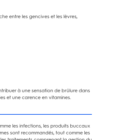
he entre les gencives et les lèvres,
ntribuer à une sensation de brûlure dans
ies et une carence en vitamines.
omme les infections, les produits buccaux
 arômes sont recommandés, tout comme les
les traitements comprenant la gestion du