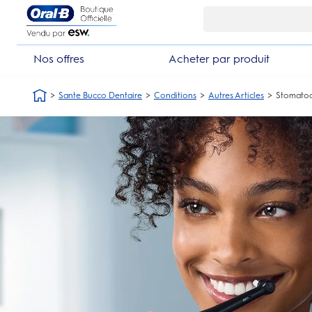
Skip Navigation1
49.99€ d’achat
10% de réduction en
Nos offres
Acheter par produit
Sante Bucco Dentaire
Conditions
Autres Articles
Stomatod