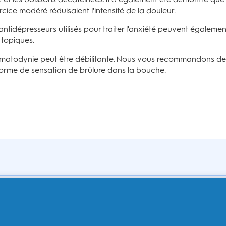
rcice modéré réduisaient l'intensité de la douleur.
ntidépresseurs utilisés pour traiter l'anxiété peuvent égaleme
 topiques.
stomatodynie peut être débilitante. Nous vous recommandons de 
orme de sensation de brûlure dans la bouche.
Acheter par produit
Po
Brosses à dents électriques
Bi
Brossettes de rechange
Po