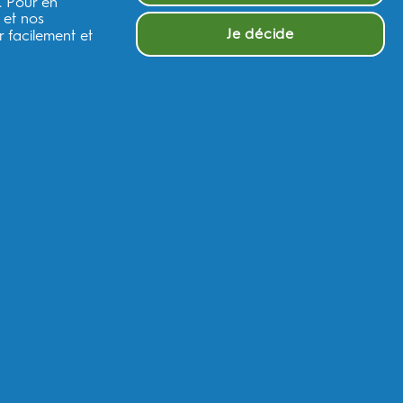
. Pour en
 Aide et tutoriels
 et nos
Je décide
 facilement et
estions?
ntactez nous
ions personnalisées, des actualités sur les
rance
cernant des offres, des actualités et d'autres initiatives
&G
par e-mail et sur les canaux en ligne. Je peux me
désinscrire
à
 traitera vos données personnelles pour vous permettre de
elon votre consentement, de vous envoyer des communications
sées sur les médias en ligne. En savoir
plus
.
os droits en matière de confidentialité,lisez
ici
ou consultez
les
.