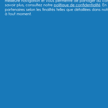
meilleure navigation et vous permettre de partager du cont
Boutique ESW
savoir plus, consultez notre
politique de confidentialité
. En
partenaires selon les finalités telles que détaillées dans no
à tout moment.
Suivre votre commande
Livraison
Retours
France