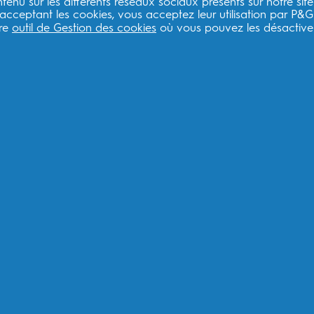
enu sur les différents réseaux sociaux présents sur notre site
Liens légaux ESW
ESW
 acceptant les cookies, vous acceptez leur utilisation par P&G
tre
outil de Gestion des cookies
où vous pouvez les désactiver
ESW Politique de confidentialité
Qu
ESW Conditions générales
Co
Inscrivez-vous pour recevoir des recommandat
produits et des offres spéciales.
F
Je consens à recevoir des communications personnalisées con
promotionnelles de la part d'Oral-B et d'autres
marques de P
tout moment.
Procter & Gamble, le responsable du traitement des données,
vous inscrire sur ce site, d'interagir avec ses services et, s
commerciales pertinentes, y compris des publicités personnali
Pour plus d'informations sur le traitement de vos données et v
notre
Politique de confidentialité
complète.
Vous avez au moins 18 ans et acceptez nos
Conditions généra