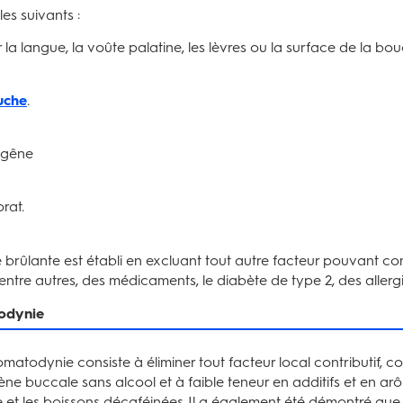
es suivants :
la langue, la voûte palatine, les lèvres ou la surface de la bouc
uche
.
 gêne
rat.
brûlante est établi en excluant tout autre facteur pouvant co
entre autres, des médicaments, le diabète de type 2, des allerg
todynie
matodynie consiste à éliminer tout facteur local contributif, c
ygiène buccale sans alcool et à faible teneur en additifs et en
et les boissons décaféinées. Il a également été démontré que 