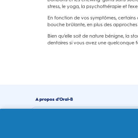
stress, le yoga, la psychothérapie et l'exe
En fonction de vos symptômes, certains a
bouche brûlante, en plus des approches
Bien qu'elle soit de nature bénigne, la 
dentaires si vous avez une quelconque f
A propos d'Oral-B
Acheter selon vos besoins
Santé des gencives
Dents sensibles