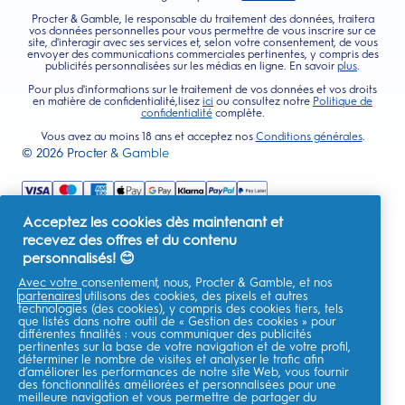
Procter & Gamble, le responsable du traitement des données, traitera
vos données personnelles pour vous permettre de vous inscrire sur ce
site, d'interagir avec ses services et, selon votre consentement, de vous
envoyer des communications commerciales pertinentes, y compris des
publicités personnalisées sur les médias en ligne. En savoir
plus
.
Pour plus d'informations sur le traitement de vos données et vos droits
en matière de confidentialité,lisez
ici
ou consultez notre
Politique de
confidentialité
complète.
Vous avez au moins 18 ans et acceptez nos
Conditions générales
.
©
2026
Procter & Gamble
Acceptez les cookies dès maintenant et
recevez des offres et du contenu
personnalisés! 😊
Avec votre consentement, nous, Procter & Gamble, et nos
partenaires
utilisons des cookies, des pixels et autres
technologies (des cookies), y compris des cookies tiers, tels
que listés dans notre outil de « Gestion des cookies » pour
différentes finalités : vous communiquer des publicités
pertinentes sur la base de votre navigation et de votre profil,
déterminer le nombre de visites et analyser le trafic afin
d’améliorer les performances de notre site Web, vous fournir
des fonctionnalités améliorées et personnalisées pour une
meilleure navigation et vous permettre de partager du