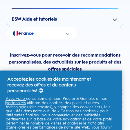
ESW Aide et tutoriels
France
Inscrivez-vous pour recevoir des recommandations
personnalisées, des actualités sur les produits et des
offres spéciales.
Acceptez les cookies dès maintenant et
recevez des offres et du contenu
personnalisés! 😊
Avec votre consentement, nous, Procter & Gamble, et nos
partenaires
utilisons des cookies, des pixels et autres
France
technologies (des cookies), y compris des cookies tiers, tels
que listés dans notre outil de « Gestion des cookies » pour
différentes finalités : vous communiquer des publicités
pertinentes sur la base de votre navigation et de votre profil,
déterminer le nombre de visites et analyser le trafic afin
d’améliorer les performances de notre site Web, vous fournir
Je consens à recevoir des communications personnalisées