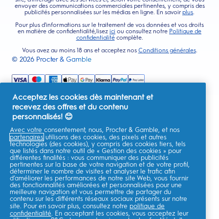
envoyer des communications commerciales pertinentes, y compris des
publicités personnalisées sur les médias en ligne. En savoir
plus
.
Pour plus d'informations sur le traitement de vos données et vos droits
en matière de confidentialité,lisez
ici
ou consultez notre
Politique de
confidentialité
complète.
Vous avez au moins 18 ans et acceptez nos
Conditions générales
.
©
2026
Procter & Gamble
Acceptez les cookies dès maintenant et
recevez des offres et du contenu
personnalisés! 😊
Avec votre consentement, nous, Procter & Gamble, et nos
partenaires
utilisons des cookies, des pixels et autres
technologies (des cookies), y compris des cookies tiers, tels
que listés dans notre outil de « Gestion des cookies » pour
différentes finalités : vous communiquer des publicités
pertinentes sur la base de votre navigation et de votre profil,
déterminer le nombre de visites et analyser le trafic afin
d’améliorer les performances de notre site Web, vous fournir
des fonctionnalités améliorées et personnalisées pour une
meilleure navigation et vous permettre de partager du
contenu sur les différents réseaux sociaux présents sur notre
site. Pour en savoir plus, consultez notre
politique de
confidentialité
. En acceptant les cookies, vous acceptez leur