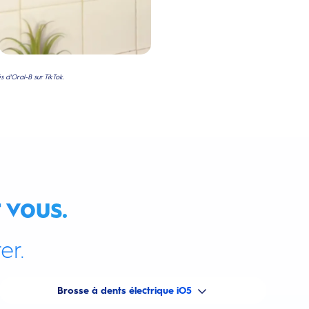
 d'Oral-B sur TikTok.
 vous.
er.
Brosse à dents électrique iO5