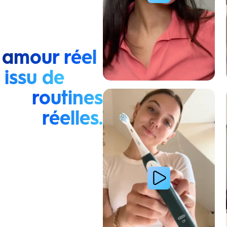
 amour réel
issu de
routines
Lire la vidéo : La routine du matin d’une jeune femme
réelles.