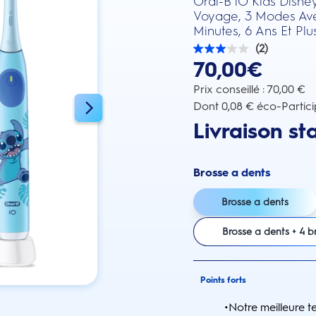
Oral-B iO Kids Disney
Voyage, 3 Modes Ave
Minutes, 6 Ans Et Plu
(2)
3.0
70,00€
sur
5
étoiles.
Prix conseillé : 70,00 €
2
Dont 0,08 € éco-Partici
avis
Livraison st
Brosse a dents
Brosse a dents
Brosse a dents + 4 b
Points forts
•
Notre meilleure t