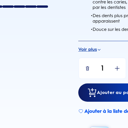
contre les carie
par les
dentistes
•
Des dents plus pro
apparaissent
•
Douce sur les de
Voir plus
1
Ajouter au p
Ajouter à la liste 
Sign up for an 