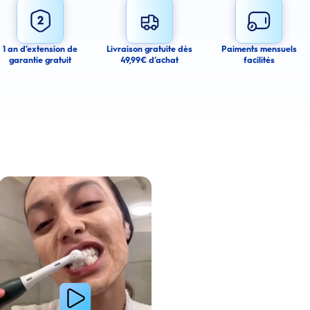
mail alerts about this product.
 you agree to receive email communications regarding this product. We may use
 email messages about product availability. We process your personal data as
You may withdraw your consent or manage your email preferences at any time.
1 an d’extension de
Livraison gratuite dès
Paiments mensuels
garantie gratuit
49,99€ d’achat
facilités
ancel
a amélioré l’apparence de ses dents tachées grâce aux produits Oral-B
Lire la vidéo : Une jeune femme partage sa routine du soir pour des gencives plus saines avec les 