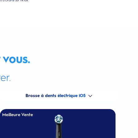
 d'Oral-B sur TikTok.
 vous.
er.
Brosse à dents électrique iO5
Meilleure Vente