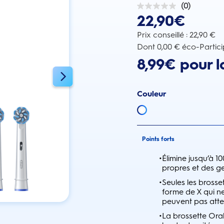
(0)
0.0
22,90€
sur
5
étoiles.
Prix conseillé : 22,90 €
Dont 0,00 € éco-Partici
8,99€ pour l
Couleur
Points forts
•
Élimine jusqu’à 1
propres et des g
•
Seules les brosse
forme de X qui ne
peuvent pas atte
•
La brossette Oral