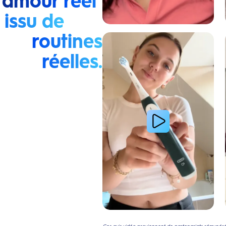
 amour réel
issu de
routines
Lire la vidéo : La routine du matin d’une jeune femme
réelles.