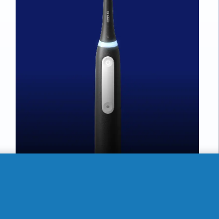
Prix actuel : 100,00€
0€. Économisez : 25,00 €
100,00
€