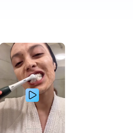
a amélioré l’apparence de ses dents tachées grâce aux produits Oral-B
Lire la vidéo : Une jeune femme partage sa routine du soir pour des gencives plus saines avec les 