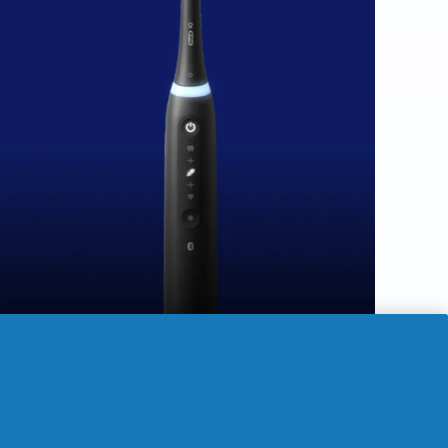
Prix actuel : 100,00€
. Prix d'origine : 175,00€. Économise
100,00
€