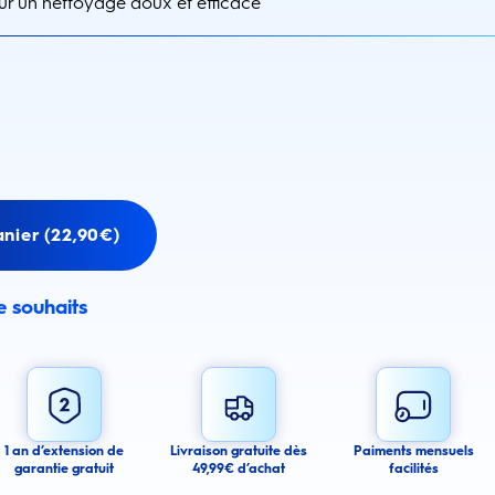
ur un nettoyage doux et efficace
nier (22,90€)
de souhaits
email alert
mail alerts about this product.
 you agree to receive email communications regarding this product. We may use
 email messages about product availability. We process your personal data as
You may withdraw your consent or manage your email preferences at any time.
1 an d’extension de
Livraison gratuite dès
Paiments mensuels
garantie gratuit
49,99€ d’achat
facilités
ancel