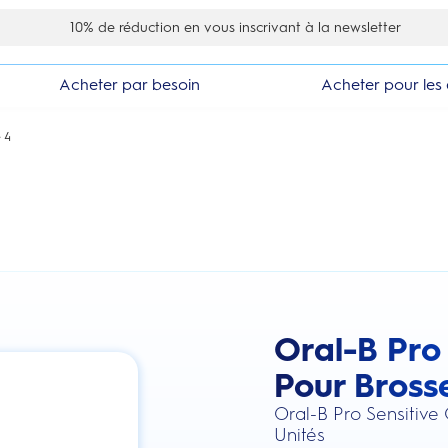
10% de réduction en vous inscrivant à la newsletter
Acheter par besoin
Acheter pour les 
 4
Oral-B Pro 
this action will scroll you to the review
Pour Bross
Oral-B Pro Sensitive
Unités