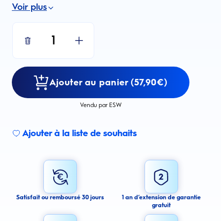
Voir plus
1
Ajouter au panier (57,90€)
Vendu par ESW
Ajouter à la liste de souhaits
Sign up for an email alert
I agree to receive email alerts about this product.
By signing up for email alerts, you agree to receive email
communications regarding this product. We may use your email address
to send you email messages about product availability. We process your
personal data as stated in our Privacy Policy. You may withdraw your
Satisfait ou remboursé 30 jours
1 an d’extension de garantie
consent or manage your email preferences at any time.
gratuit