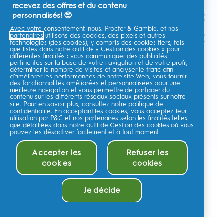
recevez des offres et du contenu
personnalisés! 😊
Avec votre consentement, nous, Procter & Gamble, et nos
partenaires
utilisons des cookies, des pixels et autres
France
technologies (des cookies), y compris des cookies tiers, tels
que listés dans notre outil de « Gestion des cookies » pour
différentes finalités : vous communiquer des publicités
pertinentes sur la base de votre navigation et de votre profil,
déterminer le nombre de visites et analyser le trafic afin
d’améliorer les performances de notre site Web, vous fournir
Je consens à recevoir des communications personnalisées
des fonctionnalités améliorées et personnalisées pour une
concernant des offres, des actualités et d'autres initiatives
meilleure navigation et vous permettre de partager du
promotionnelles de la part d'Oral-B et d'autres
marques de P&G
par e-
contenu sur les différents réseaux sociaux présents sur notre
mail et sur les canaux en ligne. Je peux me
désinscrire
à tout moment.
site. Pour en savoir plus, consultez notre
politique de
confidentialité
. En acceptant les cookies, vous acceptez leur
Procter & Gamble, le responsable du traitement des données, traitera
utilisation par P&G et nos partenaires selon les finalités telles
vos données personnelles pour vous permettre de vous inscrire sur ce
que détaillées dans notre
outil de Gestion des cookies
où vous
site, d'interagir avec ses services et, selon votre consentement, de vous
envoyer des communications commerciales pertinentes, y compris des
pouvez les désactiver facilement et à tout moment.
publicités personnalisées sur les médias en ligne. En savoir
plus
.
Pour plus d'informations sur le traitement de vos données et vos droits
Accepter les
Refuser les
en matière de confidentialité,lisez
ici
ou consultez notre
Politique de
cookies
cookies
confidentialité
complète.
Vous avez au moins 18 ans et acceptez nos
Conditions générales
.
Ajouter au panier (57,90€)
©
2026
Procter & Gamble
Je décide
Vendu par ESW
Gestion des cookies