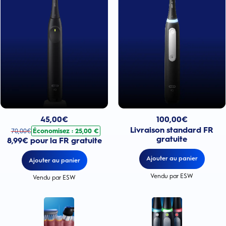
Prix actuel : 100,00€
Prix actuel : 45,00€
. Prix d'origine : 70,00€. Économisez : 25,00 €
100,00
€
45,00
€
Livraison standard FR
Économisez : 25,00 €
70,00
€
gratuite
8,99€ pour la FR gratuite
Ajouter au panier
Ajouter au panier
Vendu par ESW
Vendu par ESW