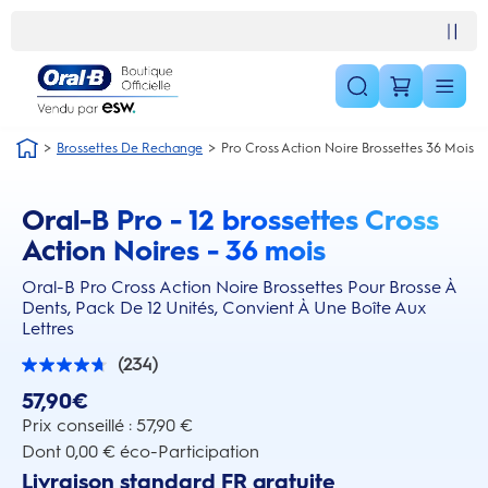
Skip Navigation1
Satisfait ou remboursé 30 jours
Brossettes De Rechange
Pro Cross Action Noire Brossettes 36 Mois
Oral-B Pro - 12 brossettes Cross
this action will scroll you to the reviews section
Action Noires - 36 mois
Oral-B Pro Cross Action Noire Brossettes Pour Brosse À
Dents, Pack De 12 Unités, Convient À Une Boîte Aux
Lettres
(234)
4.7
sur
57,90€
5
étoiles.
Prix conseillé : 57,90 €
234
Dont 0,00 € éco-Participation
avis
Livraison standard FR gratuite