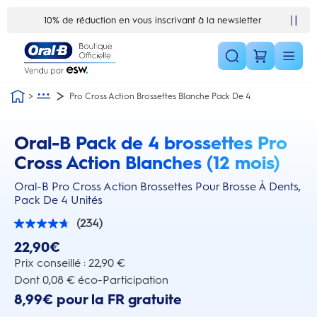
Skip Navigation1
10% de réduction en vous inscrivant à la newsletter
Pro Cross Action Brossettes Blanche Pack De 4
Oral-B Pack de 4 brossettes Pro
this action will scroll you to the reviews section
Cross Action Blanches (12 mois)
Oral-B Pro Cross Action Brossettes Pour Brosse À Dents,
Pack De 4 Unités
(234)
4.7
sur
22,90€
5
étoiles.
Prix conseillé : 22,90 €
234
Dont 0,08 € éco-Participation
avis
8,99€ pour la FR gratuite