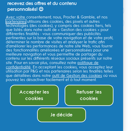
recevez des offres et du contenu
personnalisés! 😊
Avec votre consentement, nous, Procter & Gamble, et nos
partenaires
utilisons des cookies, des pixels et autres
France
technologies (des cookies), y compris des cookies tiers, tels
que listés dans notre outil de « Gestion des cookies » pour
différentes finalités : vous communiquer des publicités
pertinentes sur la base de votre navigation et de votre profil,
déterminer le nombre de visites et analyser le trafic afin
d’améliorer les performances de notre site Web, vous fournir
Je consens à recevoir des communications personnalisées
des fonctionnalités améliorées et personnalisées pour une
concernant des offres, des actualités et d'autres initiatives
meilleure navigation et vous permettre de partager du
promotionnelles de la part d'Oral-B et d'autres
marques de P&G
par e-
contenu sur les différents réseaux sociaux présents sur notre
mail et sur les canaux en ligne. Je peux me
désinscrire
à tout moment.
site. Pour en savoir plus, consultez notre
politique de
confidentialité
. En acceptant les cookies, vous acceptez leur
Procter & Gamble, le responsable du traitement des données, traitera
utilisation par P&G et nos partenaires selon les finalités telles
vos données personnelles pour vous permettre de vous inscrire sur ce
que détaillées dans notre
outil de Gestion des cookies
où vous
site, d'interagir avec ses services et, selon votre consentement, de vous
envoyer des communications commerciales pertinentes, y compris des
pouvez les désactiver facilement et à tout moment.
publicités personnalisées sur les médias en ligne. En savoir
plus
.
Pour plus d'informations sur le traitement de vos données et vos droits
Accepter les
Refuser les
en matière de confidentialité,lisez
ici
ou consultez notre
Politique de
cookies
cookies
confidentialité
complète.
Vous avez au moins 18 ans et acceptez nos
Conditions générales
.
Ajouter au panier (22,90€)
©
2026
Procter & Gamble
Je décide
Vendu par ESW
Gestion des cookies