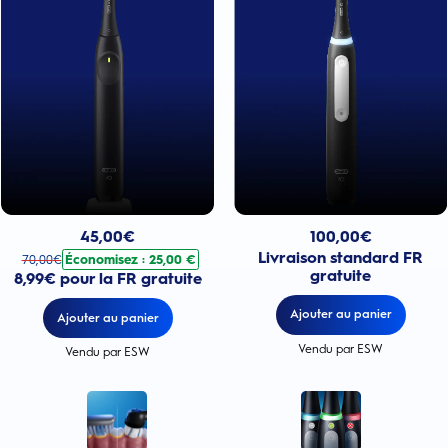
Prix actuel : 100,00€
Prix actuel : 45,00€
. Prix d'origine : 70,00€. Économisez : 25,00 €
100,00
€
45,00
€
Livraison standard FR
Économisez : 25,00 €
70,00
€
gratuite
8,99€ pour la FR gratuite
Ajouter au panier
Ajouter au panier
Vendu par ESW
Vendu par ESW