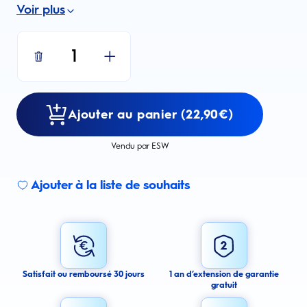
Voir plus
1
Ajouter au panier (22,90€)
Vendu par ESW
Ajouter à la liste de souhaits
Sign up for an email alert
I agree to receive email alerts about this product.
By signing up for email alerts, you agree to receive email
communications regarding this product. We may use your email address
to send you email messages about product availability. We process your
personal data as stated in our Privacy Policy. You may withdraw your
Satisfait ou remboursé 30 jours
1 an d’extension de garantie
consent or manage your email preferences at any time.
gratuit