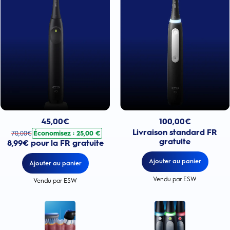
Prix actuel : 100,00€
Prix actuel : 45,00€
. Prix d'origine : 70,00€. Économisez : 25,00 €
100,00
€
45,00
€
Livraison standard FR
Économisez : 25,00 €
70,00
€
gratuite
8,99€ pour la FR gratuite
Ajouter au panier
Ajouter au panier
Vendu par ESW
Vendu par ESW