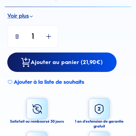
Voir plus
1
Ajouter au panier (21,90€)
Ajouter à la liste de souhaits
Sign up for an email alert
I agree to receive email alerts about this product.
By signing up for email alerts, you agree to receive email
communications regarding this product. We may use your email address
to send you email messages about product availability. We process your
personal data as stated in our Privacy Policy. You may withdraw your
Satisfait ou remboursé 30 jours
1 an d’extension de garantie
consent or manage your email preferences at any time.
gratuit