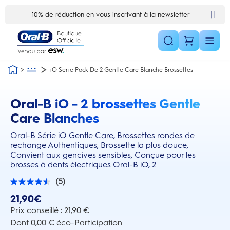
Skip Navigation1
10% de réduction en vous inscrivant à la newsletter
iO Serie Pack De 2 Gentle Care Blanche Brossettes
Oral-B iO - 2 brossettes Gentle
this action will scroll you to the reviews section
Care Blanches
Oral-B Série iO Gentle Care, Brossettes rondes de
rechange Authentiques, Brossette la plus douce,
Convient aux gencives sensibles, Conçue pour les
brosses à dents électriques Oral-B iO, 2
(5)
4.6
sur
21,90€
5
étoiles.
Prix conseillé : 21,90 €
5
Dont 0,00 € éco-Participation
avis