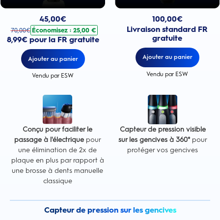
Prix actuel : 100,00€
Prix actuel : 45,00€
. Prix d'origine : 70,00€. Économisez : 25,00 €
100,00
€
45,00
€
Livraison standard FR
Économisez : 25,00 €
70,00
€
gratuite
8,99€ pour la FR gratuite
Ajouter au panier
Ajouter au panier
Vendu par ESW
Vendu par ESW
Conçu pour faciliter le
Capteur de pression visible
passage à l'électrique
pour
sur les gencives à 360°
pour
une élimination de 2x de
protéger vos gencives
plaque en plus par rapport à
une brosse à dents manuelle
classique
Capteur de pression sur les gencives