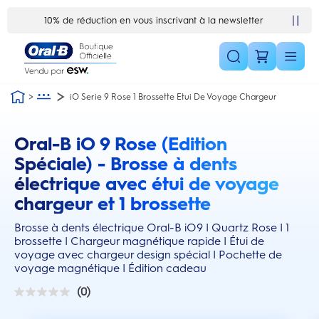
Skip Navigation1
Satisfait ou remboursé 30 jours
iO Serie 9 Rose 1 Brossette Etui De Voyage Chargeur
Oral-B iO 9 Rose (Edition
this action will scroll you to the reviews section
Spéciale) - Brosse à dents
électrique avec étui de voyage
chargeur et 1 brossette
Brosse à dents électrique Oral-B iO9 | Quartz Rose | 1
brossette | Chargeur magnétique rapide | Étui de
voyage avec chargeur design spécial | Pochette de
voyage magnétique | Édition cadeau
(0)
0.0
sur
5