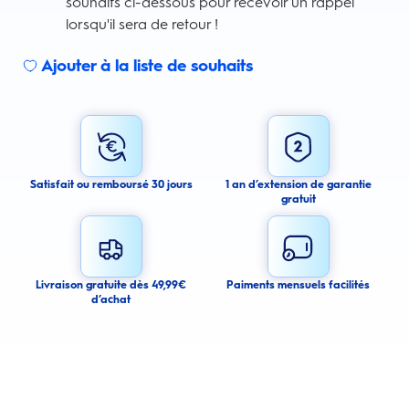
souhaits ci-dessous pour recevoir un rappel
lorsqu'il sera de retour !
Ajouter à la liste de souhaits
Sign up for an email alert
I agree to receive email alerts about this product.
By signing up for email alerts, you agree to receive email
communications regarding this product. We may use your email address
to send you email messages about product availability. We process your
personal data as stated in our Privacy Policy. You may withdraw your
Satisfait ou remboursé 30 jours
1 an d’extension de garantie
consent or manage your email preferences at any time.
gratuit
Submit
Cancel
Livraison gratuite dès 49,99€
Paiments mensuels facilités
d’achat