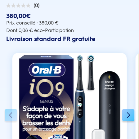
(0)
0.0
sur
380,00€
5
étoiles.
Prix conseillé : 380,00 €
Dont 0,08 € éco-Participation
Livraison standard FR gratuite