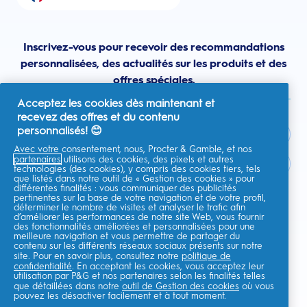
Inscrivez-vous pour recevoir des recommandations
personnalisées, des actualités sur les produits et des
offres spéciales.
Acceptez les cookies dès maintenant et
recevez des offres et du contenu
personnalisés! 😊
Avec votre consentement, nous, Procter & Gamble, et nos
partenaires
utilisons des cookies, des pixels et autres
France
technologies (des cookies), y compris des cookies tiers, tels
que listés dans notre outil de « Gestion des cookies » pour
différentes finalités : vous communiquer des publicités
pertinentes sur la base de votre navigation et de votre profil,
déterminer le nombre de visites et analyser le trafic afin
d’améliorer les performances de notre site Web, vous fournir
Je consens à recevoir des communications personnalisées
des fonctionnalités améliorées et personnalisées pour une
concernant des offres, des actualités et d'autres initiatives
meilleure navigation et vous permettre de partager du
promotionnelles de la part d'Oral-B et d'autres
marques de P&G
par e-
contenu sur les différents réseaux sociaux présents sur notre
mail et sur les canaux en ligne. Je peux me
désinscrire
à tout moment.
site. Pour en savoir plus, consultez notre
politique de
confidentialité
. En acceptant les cookies, vous acceptez leur
Procter & Gamble, le responsable du traitement des données, traitera
utilisation par P&G et nos partenaires selon les finalités telles
vos données personnelles pour vous permettre de vous inscrire sur ce
que détaillées dans notre
outil de Gestion des cookies
où vous
site, d'interagir avec ses services et, selon votre consentement, de vous
envoyer des communications commerciales pertinentes, y compris des
pouvez les désactiver facilement et à tout moment.
publicités personnalisées sur les médias en ligne. En savoir
plus
.