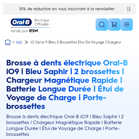
Skip Navigation1
Satisfait ou remboursé 30 jours
iO Serie 9 Bleu 2 Brossettes Etui De Voyage Chargeur
Brosse à dents électrique Oral-B
this action will scroll you to the reviews section
iO9 | Bleu Saphir | 2 brossettes |
Chargeur Magnétique Rapide |
Batterie Longue Durée | Étui de
Voyage de Charge | Porte-
brossettes
Brosse à dents électrique Oral-B iO9 | Bleu Saphir | 2
brossettes | Chargeur Magnétique Rapide | Batterie
Longue Durée | Étui de Voyage de Charge | Porte-
brossettes