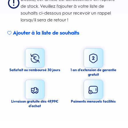
de stock. Veuillez l'ajouter à votre liste de
souhaits ci-dessous pour recevoir un rappel
lorsqu'il sera de retour !
Ajouter à la liste de souhaits
Sign up for an email alert
I agree to receive email alerts about this product.
By signing up for email alerts, you agree to receive email
communications regarding this product. We may use your email address
to send you email messages about product availability. We process your
personal data as stated in our Privacy Policy. You may withdraw your
Satisfait ou remboursé 30 jours
1 an d’extension de garantie
consent or manage your email preferences at any time.
gratuit
Submit
Cancel
Livraison gratuite dès 49,99€
Paiments mensuels facilités
d’achat