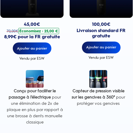
Prix actuel : 100,00€
Prix actuel : 45,00€
. Prix d'origine : 70,00€. Économisez : 25,00 €
100,00
€
45,00
€
Livraison standard FR
Économisez : 25,00 €
70,00
€
gratuite
8,99€ pour la FR gratuite
Ajouter au panier
Ajouter au panier
Vendu par ESW
Vendu par ESW
Conçu pour faciliter le
Capteur de pression visible
passage à l'électrique
pour
sur les gencives à 360°
pour
une élimination de 2x de
protéger vos gencives
plaque en plus par rapport à
une brosse à dents manuelle
classique