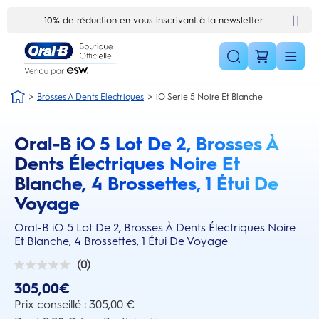
Skip Navigation1
Satisfait ou remboursé 30 jours
Brosses A Dents Electriques
iO Serie 5 Noire Et Blanche
Oral-B iO 5 Lot De 2, Brosses À
this action will scroll you to the reviews section
Dents Électriques Noire Et
Blanche, 4 Brossettes, 1 Étui De
Voyage
Oral-B iO 5 Lot De 2, Brosses À Dents Électriques Noire
Et Blanche, 4 Brossettes, 1 Étui De Voyage
(0)
0.0
sur
305,00€
5
étoiles.
Prix conseillé : 305,00 €