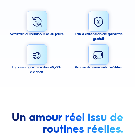
Sign up for an email alert
I agree to receive email alerts about this product.
By signing up for email alerts, you agree to receive email
communications regarding this product. We may use your email address
to send you email messages about product availability. We process your
personal data as stated in our Privacy Policy. You may withdraw your
Satisfait ou remboursé 30 jours
1 an d’extension de garantie
consent or manage your email preferences at any time.
gratuit
Submit
Cancel
Livraison gratuite dès 49,99€
Paiments mensuels facilités
d’achat
Un amour réel issu de
routines réelles.