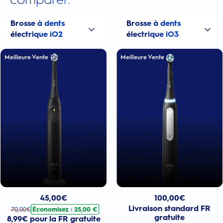
Brosse à dents
Brosse à dents
électrique iO2
électrique iO3
Meilleure Vente
Meilleure Vente
Prix actuel : 100,00€
Prix actuel : 45,00€
. Prix d'origine : 70,00€. Économisez : 25,00 €
100,00
€
45,00
€
Livraison standard FR
Économisez : 25,00 €
70,00
€
gratuite
8,99€ pour la FR gratuite