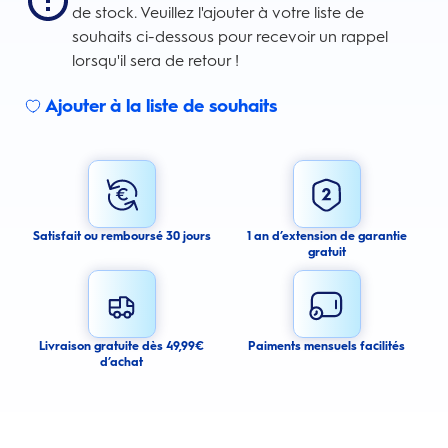
de stock. Veuillez l'ajouter à votre liste de
souhaits ci-dessous pour recevoir un rappel
lorsqu'il sera de retour !
Ajouter à la liste de souhaits
Sign up for an email alert
I agree to receive email alerts about this product.
By signing up for email alerts, you agree to receive email
communications regarding this product. We may use your email address
to send you email messages about product availability. We process your
personal data as stated in our Privacy Policy. You may withdraw your
Satisfait ou remboursé 30 jours
1 an d’extension de garantie
consent or manage your email preferences at any time.
gratuit
Submit
Cancel
Livraison gratuite dès 49,99€
Paiments mensuels facilités
d’achat