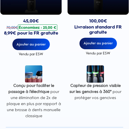
Prix actuel : 100,00€
Prix actuel : 45,00€
. Prix d'origine : 70,00€. Économisez : 25,00 €
100,00
€
45,00
€
Livraison standard FR
Économisez : 25,00 €
70,00
€
gratuite
8,99€ pour la FR gratuite
Ajouter au panier
Ajouter au panier
Vendu par ESW
Vendu par ESW
Conçu pour faciliter le
Capteur de pression visible
passage à l'électrique
pour
sur les gencives à 360°
pour
une élimination de 2x de
protéger vos gencives
plaque en plus par rapport à
une brosse à dents manuelle
classique