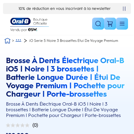
Skip Navigation1
10% de réduction en vous inscrivant à la newsletter
Satisfait ou remboursé 30 jours
iO Serie 5 Noire 3 Brossettes Etui De Voyage Premium
Brosse À Dents Électrique Oral-B
this action will scroll you to the reviews section
iO5 | Noire | 3 brossettes |
Batterie Longue Durée | Étui De
Voyage Premium | Pochette pour
Chargeur | Porte-brossettes
Brosse À Dents Électrique Oral-B iO5 | Noire | 3
brossettes | Batterie Longue Durée | Étui De Voyage
Premium | Pochette pour Chargeur | Porte-brossettes
(0)
0.0
sur