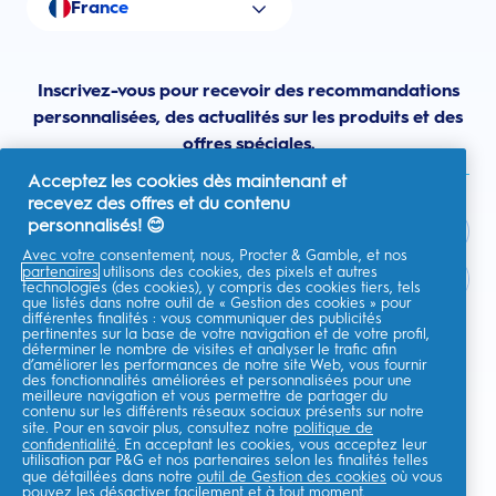
France
Inscrivez-vous pour recevoir des recommandations
personnalisées, des actualités sur les produits et des
offres spéciales.
Acceptez les cookies dès maintenant et
recevez des offres et du contenu
personnalisés! 😊
Avec votre consentement, nous, Procter & Gamble, et nos
partenaires
utilisons des cookies, des pixels et autres
France
technologies (des cookies), y compris des cookies tiers, tels
que listés dans notre outil de « Gestion des cookies » pour
différentes finalités : vous communiquer des publicités
pertinentes sur la base de votre navigation et de votre profil,
déterminer le nombre de visites et analyser le trafic afin
d’améliorer les performances de notre site Web, vous fournir
Je consens à recevoir des communications personnalisées
des fonctionnalités améliorées et personnalisées pour une
concernant des offres, des actualités et d'autres initiatives
meilleure navigation et vous permettre de partager du
promotionnelles de la part d'Oral-B et d'autres
marques de P&G
par e-
contenu sur les différents réseaux sociaux présents sur notre
mail et sur les canaux en ligne. Je peux me
désinscrire
à tout moment.
site. Pour en savoir plus, consultez notre
politique de
confidentialité
. En acceptant les cookies, vous acceptez leur
Procter & Gamble, le responsable du traitement des données, traitera
utilisation par P&G et nos partenaires selon les finalités telles
vos données personnelles pour vous permettre de vous inscrire sur ce
que détaillées dans notre
outil de Gestion des cookies
où vous
site, d'interagir avec ses services et, selon votre consentement, de vous
envoyer des communications commerciales pertinentes, y compris des
pouvez les désactiver facilement et à tout moment.