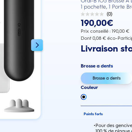
Oral-B iO5 Brosse À D
1 pochette, 1 Porte B
(0)
0.0
190,00€
sur
5
étoiles.
Prix conseillé : 190,00 €
Dont 0,08 € éco-Partici
Livraison st
Brosse a dents
Brosse a dents
Couleur
Points forts
•
Pour des gencives
100 % de plaque d