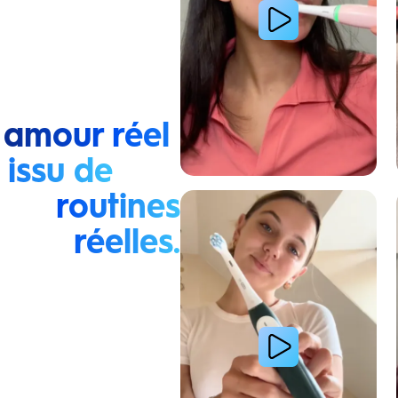
 amour réel
issu de
routines
Lire la vidéo : La routine du matin d’une jeune femme
réelles.