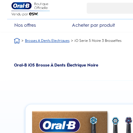
Skip Navigation1
Nos offres
Acheter par produit
Brosses A Dents Electriques
iO Serie 5 Noire 3 Brossettes
Oral-B iO5 Brosse À Dents Électrique Noire