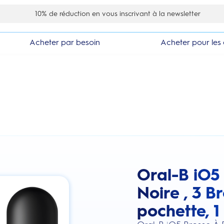
10% de réduction en vous inscrivant à la newsletter
Acheter par besoin
Acheter pour les 
Oral-B iO5
this action will scroll you to the review
Noire , 3 B
pochette, 1