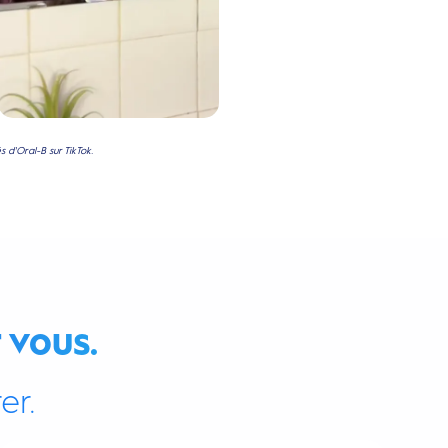
 d'Oral-B sur TikTok.
 vous.
er.