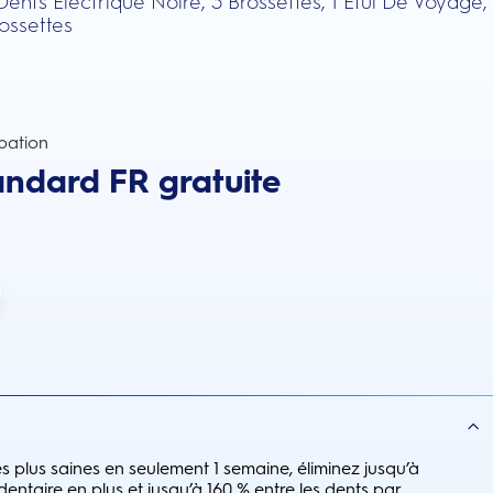
ents Électrique Noire, 3 Brossettes, 1 Étui De Voyage,
rossettes
pation
andard FR gratuite
 plus saines en seulement 1 semaine, éliminez jusqu’à
entaire en plus et jusqu’à 160 % entre les dents par