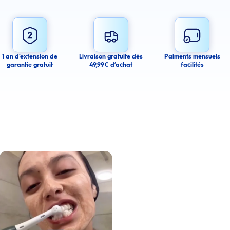
email alert
mail alerts about this product.
 you agree to receive email communications regarding this product. We may use
 email messages about product availability. We process your personal data as
You may withdraw your consent or manage your email preferences at any time.
1 an d’extension de
Livraison gratuite dès
Paiments mensuels
garantie gratuit
49,99€ d’achat
facilités
ancel
a amélioré l’apparence de ses dents tachées grâce aux produits Oral-B
Lire la vidéo : Une jeune femme partage sa routine du soir pour des gencives plus saines avec les 