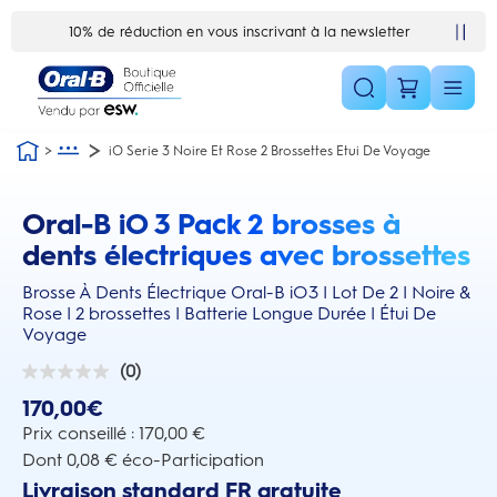
Skip Navigation1
10% de réduction en vous inscrivant à la newsletter
iO Serie 3 Noire Et Rose 2 Brossettes Etui De Voyage
Oral-B iO 3 Pack 2 brosses à
this action will scroll you to the reviews section
dents électriques avec brossettes
Brosse À Dents Électrique Oral-B iO3 | Lot De 2 | Noire &
Rose | 2 brossettes | Batterie Longue Durée | Étui De
Voyage
(0)
0.0
sur
170,00€
5
étoiles.
Prix conseillé : 170,00 €
Dont 0,08 € éco-Participation
Livraison standard FR gratuite