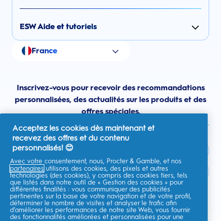
ESW Aide et tutoriels
France
Inscrivez-vous pour recevoir des recommandations
personnalisées, des actualités sur les produits et des
offres spéciales.
Acceptez les cookies dès maintenant et
recevez des offres et du contenu
personnalisés! 😊
Avec votre consentement, nous, Procter & Gamble, et nos
partenaires
utilisons des cookies, des pixels et autres
France
technologies (des cookies), y compris des cookies tiers, tels
que listés dans notre outil de « Gestion des cookies » pour
différentes finalités : vous communiquer des publicités
pertinentes sur la base de votre navigation et de votre profil,
déterminer le nombre de visites et analyser le trafic afin
d’améliorer les performances de notre site Web, vous fournir
Je consens à recevoir des communications personnalisées
des fonctionnalités améliorées et personnalisées pour une