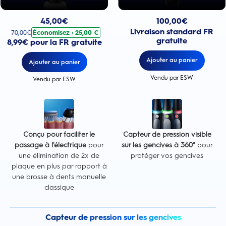
Prix actuel : 100,00€
Prix actuel : 45,00€
. Prix d'origine : 70,00€. Économisez : 25,00 €
100,00
€
45,00
€
Livraison standard FR
Économisez : 25,00 €
70,00
€
gratuite
8,99€ pour la FR gratuite
Ajouter au panier
Ajouter au panier
Vendu par ESW
Vendu par ESW
Conçu pour faciliter le
Capteur de pression visible
passage à l'électrique
pour
sur les gencives à 360°
pour
une élimination de 2x de
protéger vos gencives
plaque en plus par rapport à
une brosse à dents manuelle
classique
Capteur de pression sur les gencives