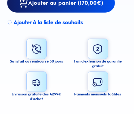
Ajouter au panier (170,00€)
Ajouter à la liste de souhaits
Sign up for an email alert
I agree to receive email alerts about this product.
By signing up for email alerts, you agree to receive email
communications regarding this product. We may use your email address
to send you email messages about product availability. We process your
personal data as stated in our Privacy Policy. You may withdraw your
Satisfait ou remboursé 30 jours
1 an d’extension de garantie
consent or manage your email preferences at any time.
gratuit
Submit
Cancel
Livraison gratuite dès 49,99€
Paiments mensuels facilités
d’achat