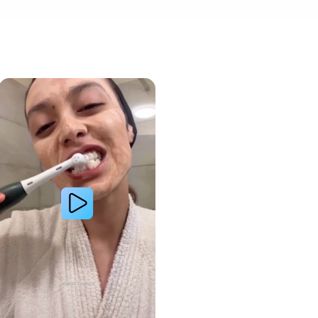
a amélioré l’apparence de ses dents tachées grâce aux produits Oral-B
Lire la vidéo : Une jeune femme partage sa routine du soir pour des gencives plus saines avec les 