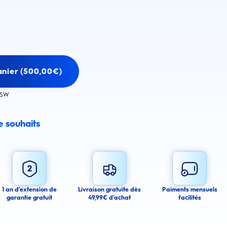
anier (500,00€)
ESW
de souhaits
email alert
mail alerts about this product.
 you agree to receive email communications regarding this product. We may use
 email messages about product availability. We process your personal data as
You may withdraw your consent or manage your email preferences at any time.
1 an d’extension de
Livraison gratuite dès
Paiments mensuels
garantie gratuit
49,99€ d’achat
facilités
ancel