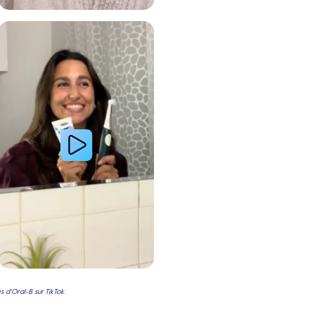
 avec le système de brosse à dents électrique Oral-B
Lire la vidéo : Le secret d’une jeune femme pour des dents plus blanches
 d'Oral-B sur TikTok.