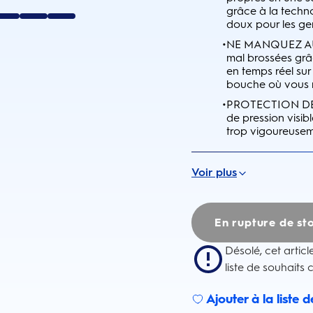
grâce à la techno
doux pour les ge
•
NE MANQUEZ AUC
mal brossées grâc
en temps réel sur
bouche où vous 
•
PROTECTION DES 
de pression visib
trop vigoureuseme
Voir plus
En rupture de st
Désolé, cet articl
liste de souhaits 
Ajouter à la liste 