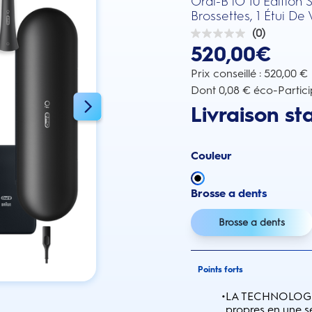
Oral-B iO 10 Édition 
Brossettes, 1 Étui D
(0)
0.0
520,00€
sur
5
étoiles.
Prix conseillé : 520,00 €
Dont 0,08 € éco-Partici
Livraison st
Couleur
Brosse a dents
Brosse a dents
Points forts
•
LA TECHNOLOGIE
propres en une s