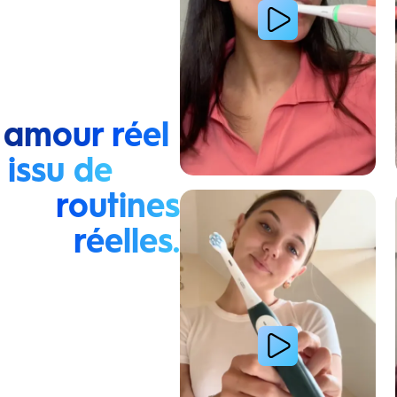
 amour réel
issu de
routines
Lire la vidéo : La routine du matin d’une jeune femme
réelles.