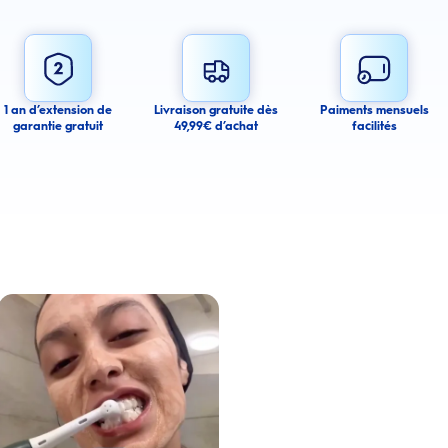
email alert
mail alerts about this product.
 you agree to receive email communications regarding this product. We may use
 email messages about product availability. We process your personal data as
You may withdraw your consent or manage your email preferences at any time.
1 an d’extension de
Livraison gratuite dès
Paiments mensuels
garantie gratuit
49,99€ d’achat
facilités
ancel
a amélioré l’apparence de ses dents tachées grâce aux produits Oral-B
Lire la vidéo : Une jeune femme partage sa routine du soir pour des gencives plus saines avec les 