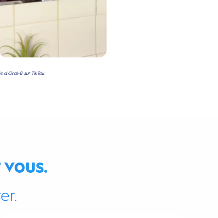
 d'Oral-B sur TikTok.
 vous.
er.