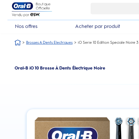
Skip Navigation1
Nos offres
Acheter par produit
Brosses A Dents Electriques
iO Serie 10 Edition Speciale Noire 3
Oral-B iO 10 Brosse À Dents Électrique Noire