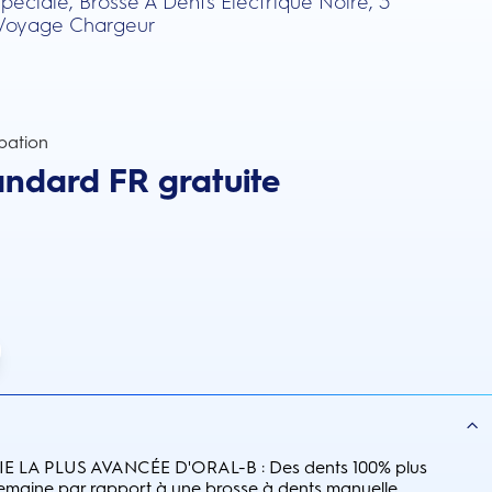
Spéciale, Brosse À Dents Électrique Noire, 3
e Voyage Chargeur
pation
andard FR gratuite
 LA PLUS AVANCÉE D'ORAL-B : Des dents 100% plus
emaine par rapport à une brosse à dents manuelle