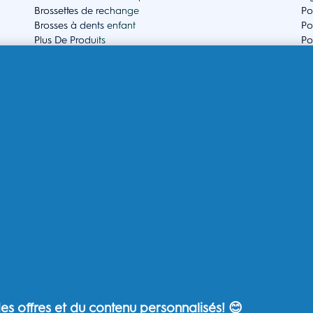
Brossettes de rechange
Po
Brosses à dents enfant
Po
Plus De Produits
Po
Po
A propos d'Oral-B
Aid
Mes Données - P&G FR
Qu
Mes Données - P&G BE
As
P&G Global Terms & Conditions
Se
Politique de confidentialité - P&G
Se
Déclaration d’accessibilité
Co
Choix publicitaires
Po
Plan du site
EU
Notification de confidentialité
Conditions d’utilisation
s offres et du contenu personnalisés! 😊