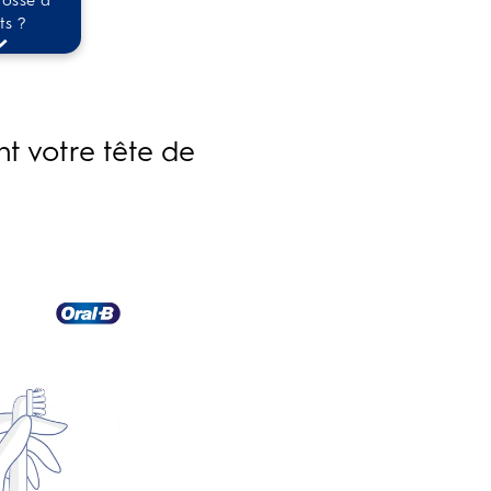
rosse à 
ts ?
t votre tête de