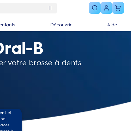
enfants
Découvrir
Aide
ral-B
ser votre brosse à dents
nt et 
nd 
acer 