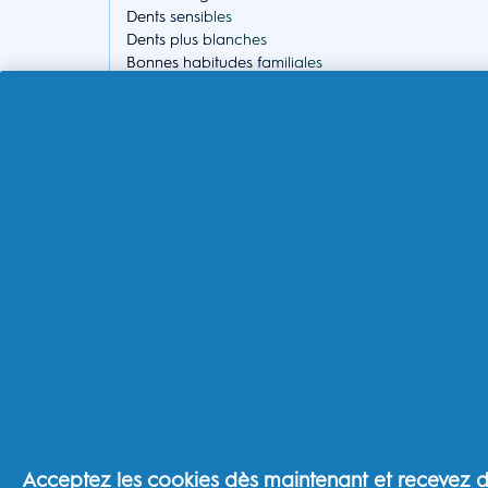
Dents sensibles
Dents plus blanches
Bonnes habitudes familiales
Haleine fraîche
Prévention des caries
En savoir plus
Marques P&G
Oral-B Professional
Fixodent
Conseils d'hygiène bucco dentaire
Sante bucco dentaire
Envie de Plus
Braun
Mentions lègales
Loi sur les données de l'UE
À propos de la boutique
Acceptez les cookies dès maintenant et recevez de