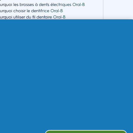
urquoi les brosses à dents électriques Oral-B
urquoi choisir le dentifrice Oral-B
urquoi utiliser du fil dentaire Oral-B
urquoi choisir le bain de bouche Oral-B
e et tutoriels
estions?
sistance produits
rvice Client iO2
rvice de réparation
ntactez nous
litique de retour
 2023/826