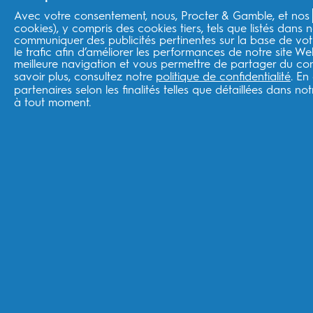
Avec votre consentement, nous, Procter & Gamble, et nos
Boutique ESW
cookies), y compris des cookies tiers, tels que listés dans n
communiquer des publicités pertinentes sur la base de votr
le trafic afin d’améliorer les performances de notre site W
Suivre votre commande
meilleure navigation et vous permettre de partager du cont
Livraison
savoir plus, consultez notre
politique de confidentialité
. En
Retours
partenaires selon les finalités telles que détaillées dans no
à tout moment.
France