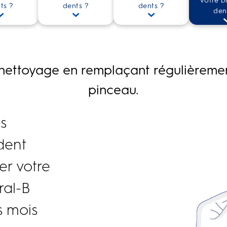
votre b
ts ?
dents ?
dents ?
den
 nettoyage en remplaçant régulièremen
pinceau.
s
dent
er votre
ral-B
is mois