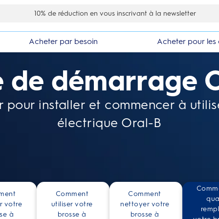
10% de réduction en vous inscrivant à la newsletter
Acheter par besoin
Acheter pour les 
e de démarrage O
ir pour installer et commencer à utili
électrique Oral-B
Comme
ment 
Comment 
Comment 
qua
r votre 
utiliser votre 
nettoyer votre 
rempl
se à 
brosse à 
brosse à 