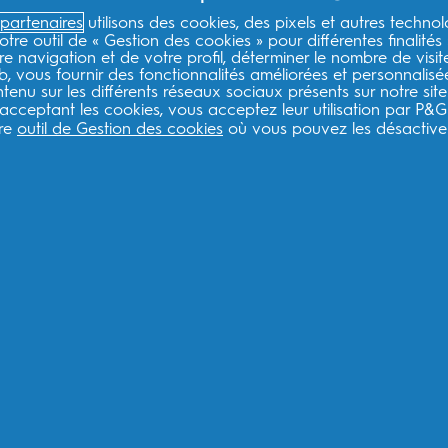
partenaires
utilisons des cookies, des pixels et autres technol
Liens légaux ESW
ESW
otre outil de « Gestion des cookies » pour différentes finalités
e navigation et de votre profil, déterminer le nombre de visit
eb, vous fournir des fonctionnalités améliorées et personnalis
ESW Politique de confidentialité
Qu
enu sur les différents réseaux sociaux présents sur notre site
ESW Conditions générales
Co
 acceptant les cookies, vous acceptez leur utilisation par P&G
tre
outil de Gestion des cookies
où vous pouvez les désactiver
Inscrivez-vous pour recevoir des recommandat
produits et des offres spéciales.
F
Je consens à recevoir des communications personnalisées con
promotionnelles de la part d'Oral-B et d'autres
marques de P
tout moment.
Procter & Gamble, le responsable du traitement des données,
vous inscrire sur ce site, d'interagir avec ses services et, s
commerciales pertinentes, y compris des publicités personnali
Pour plus d'informations sur le traitement de vos données et v
notre
Politique de confidentialité
complète.