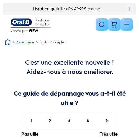
Skip Navigation1
Livraison gratuite dès 49.99€ d’achat
Assistance
Statut Complet
C'est une excellente nouvelle !
Aidez-nous à nous améliorer.
Ce guide de dépannage vous a-t-il été
utile ?
1
2
3
4
5
Pas utile
Très utile