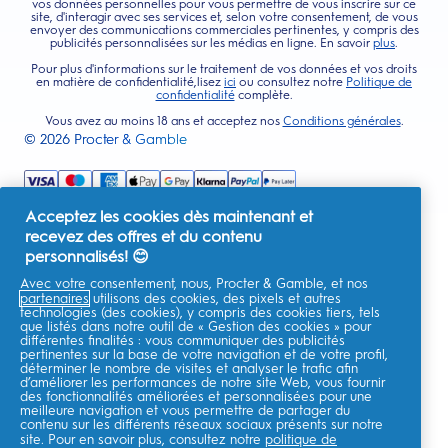
vos données personnelles pour vous permettre de vous inscrire sur ce
site, d'interagir avec ses services et, selon votre consentement, de vous
envoyer des communications commerciales pertinentes, y compris des
publicités personnalisées sur les médias en ligne. En savoir
plus
.
Pour plus d'informations sur le traitement de vos données et vos droits
en matière de confidentialité,lisez
ici
ou consultez notre
Politique de
confidentialité
complète.
Vous avez au moins 18 ans et acceptez nos
Conditions générales
.
©
2026
Procter & Gamble
Acceptez les cookies dès maintenant et
recevez des offres et du contenu
personnalisés! 😊
Avec votre consentement, nous, Procter & Gamble, et nos
partenaires
utilisons des cookies, des pixels et autres
technologies (des cookies), y compris des cookies tiers, tels
que listés dans notre outil de « Gestion des cookies » pour
différentes finalités : vous communiquer des publicités
pertinentes sur la base de votre navigation et de votre profil,
déterminer le nombre de visites et analyser le trafic afin
d’améliorer les performances de notre site Web, vous fournir
des fonctionnalités améliorées et personnalisées pour une
meilleure navigation et vous permettre de partager du
contenu sur les différents réseaux sociaux présents sur notre
site. Pour en savoir plus, consultez notre
politique de