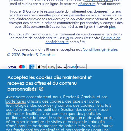
promotionnelles de la part d'Oral-B et d'autres
marques de P&G
par e-
mail et sur les canaux en ligne. Je peux me
désinscrire
à tout moment.
Procter & Gamble, le responsable du traitement des données, traitera
vos données personnelles pour vous permettre de vous inscrire sur ce
site, d'interagir avec ses services et, selon votre consentement, de vous
envoyer des communications commerciales pertinentes, y compris des
publicités personnalisées sur les médias en ligne. En savoir
plus
.
Pour plus d'informations sur le traitement de vos données et vos droits
en matière de confidentialité,lisez
ici
ou consultez notre
Politique de
confidentialité
complète.
Vous avez au moins 18 ans et acceptez nos
Conditions générales
.
©
2026
Procter & Gamble
Acceptez les cookies dès maintenant et
recevez des offres et du contenu
personnalisés! 😊
Avec votre consentement, nous, Procter & Gamble, et nos
partenaires
utilisons des cookies, des pixels et autres
technologies (des cookies), y compris des cookies tiers, tels
que listés dans notre outil de « Gestion des cookies » pour
différentes finalités : vous communiquer des publicités
pertinentes sur la base de votre navigation et de votre profil,
déterminer le nombre de visites et analyser le trafic afin
d’améliorer les performances de notre site Web, vous fournir
des fonctionnalités améliorées et personnalisées pour une