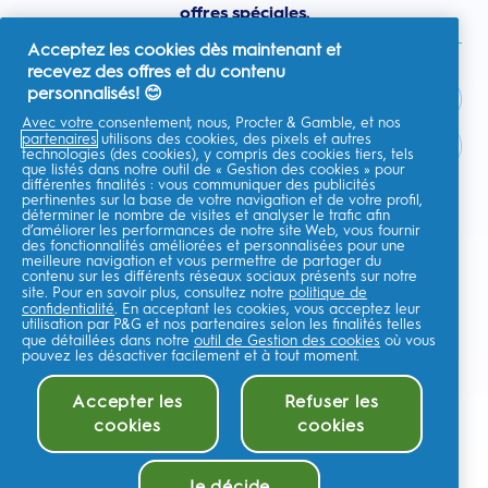
offres spéciales.
Acceptez les cookies dès maintenant et
recevez des offres et du contenu
personnalisés! 😊
Avec votre consentement, nous, Procter & Gamble, et nos
partenaires
utilisons des cookies, des pixels et autres
France
technologies (des cookies), y compris des cookies tiers, tels
que listés dans notre outil de « Gestion des cookies » pour
différentes finalités : vous communiquer des publicités
pertinentes sur la base de votre navigation et de votre profil,
déterminer le nombre de visites et analyser le trafic afin
d’améliorer les performances de notre site Web, vous fournir
Je consens à recevoir des communications personnalisées
des fonctionnalités améliorées et personnalisées pour une
concernant des offres, des actualités et d'autres initiatives
meilleure navigation et vous permettre de partager du
promotionnelles de la part d'Oral-B et d'autres
marques de P&G
par e-
contenu sur les différents réseaux sociaux présents sur notre
mail et sur les canaux en ligne. Je peux me
désinscrire
à tout moment.
site. Pour en savoir plus, consultez notre
politique de
confidentialité
. En acceptant les cookies, vous acceptez leur
Procter & Gamble, le responsable du traitement des données, traitera
utilisation par P&G et nos partenaires selon les finalités telles
vos données personnelles pour vous permettre de vous inscrire sur ce
que détaillées dans notre
outil de Gestion des cookies
où vous
site, d'interagir avec ses services et, selon votre consentement, de vous
envoyer des communications commerciales pertinentes, y compris des
pouvez les désactiver facilement et à tout moment.
publicités personnalisées sur les médias en ligne. En savoir
plus
.
Pour plus d'informations sur le traitement de vos données et vos droits
Accepter les
Refuser les
en matière de confidentialité,lisez
ici
ou consultez notre
Politique de
cookies
cookies
confidentialité
complète.
Vous avez au moins 18 ans et acceptez nos
Conditions générales
.
©
2026
Procter & Gamble
Je décide