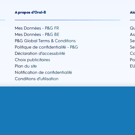
A propos d'Oral-B
Aid
Mes Données - P&G FR
Qu
Mes Données - P&G BE
As
P&G Global Terms & Conditions
Se
Politique de confidentialité - P&G
Se
Déclaration d’accessibilité
Co
Choix publicitaires
Po
Plan du site
EU
Notification de confidentialité
Conditions d’utilisation
Liens légaux ESW
ESW
ESW Politique de confidentialité
Qu
ESW Conditions générales
Co