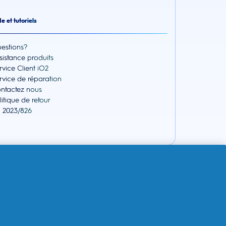
e et tutoriels
estions?
sistance produits
rvice Client iO2
rvice de réparation
ntactez nous
litique de retour
 2023/826
 Aide et tutoriels
estions?
ntactez nous