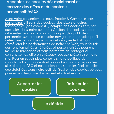
Acceptez les cookies dès maintenant et
recevez des offres et du contenu
personnalisés! 😊
Avec votre consentement, nous, Procter & Gamble, et nos
partenaires
utilisons des cookies, des pixels et autres
France
technologies (des cookies), y compris des cookies tiers, tels
que listés dans notre outil de « Gestion des cookies » pour
différentes finalités : vous communiquer des publicités
pertinentes sur la base de votre navigation et de votre profil,
déterminer le nombre de visites et analyser le trafic afin
d’améliorer les performances de notre site Web, vous fournir
Je consens à recevoir des communications personnalisées
des fonctionnalités améliorées et personnalisées pour une
concernant des offres, des actualités et d'autres initiatives
meilleure navigation et vous permettre de partager du
promotionnelles de la part d'Oral-B et d'autres
marques de P&G
par e-
contenu sur les différents réseaux sociaux présents sur notre
mail et sur les canaux en ligne. Je peux me
désinscrire
à tout moment.
site. Pour en savoir plus, consultez notre
politique de
confidentialité
. En acceptant les cookies, vous acceptez leur
Procter & Gamble, le responsable du traitement des données, traitera
utilisation par P&G et nos partenaires selon les finalités telles
vos données personnelles pour vous permettre de vous inscrire sur ce
site, d'interagir avec ses services et, selon votre consentement, de vous
que détaillées dans notre
outil de Gestion des cookies
où vous
envoyer des communications commerciales pertinentes, y compris des
pouvez les désactiver facilement et à tout moment.
publicités personnalisées sur les médias en ligne. En savoir
plus
.
Pour plus d'informations sur le traitement de vos données et vos droits
Accepter les
Refuser les
en matière de confidentialité,lisez
ici
ou consultez notre
Politique de
cookies
cookies
confidentialité
complète.
Vous avez au moins 18 ans et acceptez nos
Conditions générales
.
©
2026
Procter & Gamble
Je décide