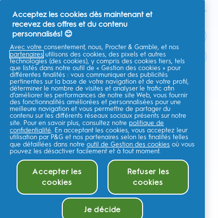
Acceptez les cookies dès maintenant et
recevez des offres et du contenu
personnalisés! 😊
Avec votre consentement, nous, Procter & Gamble, et nos
partenaires
utilisons des cookies, des pixels et autres
France
technologies (des cookies), y compris des cookies tiers, tels
que listés dans notre outil de « Gestion des cookies » pour
différentes finalités : vous communiquer des publicités
pertinentes sur la base de votre navigation et de votre profil,
déterminer le nombre de visites et analyser le trafic afin
d’améliorer les performances de notre site Web, vous fournir
Je consens à recevoir des communications personnalisées
des fonctionnalités améliorées et personnalisées pour une
concernant des offres, des actualités et d'autres initiatives
meilleure navigation et vous permettre de partager du
promotionnelles de la part d'Oral-B et d'autres
marques de P&G
par e-
contenu sur les différents réseaux sociaux présents sur notre
mail et sur les canaux en ligne. Je peux me
désinscrire
à tout moment.
site. Pour en savoir plus, consultez notre
politique de
confidentialité
. En acceptant les cookies, vous acceptez leur
Procter & Gamble, le responsable du traitement des données, traitera
utilisation par P&G et nos partenaires selon les finalités telles
vos données personnelles pour vous permettre de vous inscrire sur ce
que détaillées dans notre
outil de Gestion des cookies
où vous
site, d'interagir avec ses services et, selon votre consentement, de vous
envoyer des communications commerciales pertinentes, y compris des
pouvez les désactiver facilement et à tout moment.
publicités personnalisées sur les médias en ligne. En savoir
plus
.
Pour plus d'informations sur le traitement de vos données et vos droits
Accepter les
Refuser les
en matière de confidentialité,lisez
ici
ou consultez notre
Politique de
cookies
cookies
confidentialité
complète.
Vous avez au moins 18 ans et acceptez nos
Conditions générales
.
©
2026
Procter & Gamble
Je décide