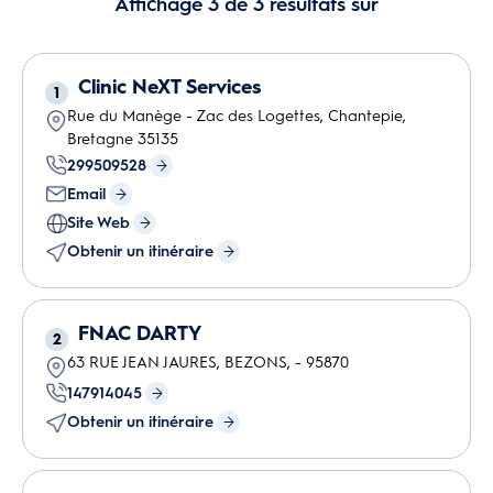
Affichage
3
de
3
résultats sur
Clinic NeXT Services
1
Rue du Manège - Zac des Logettes
,
Chantepie
,
Bretagne
35135
299509528
Email
Site Web
Obtenir un itinéraire
FNAC DARTY
2
63 RUE JEAN JAURES
,
BEZONS
,
-
95870
147914045
Obtenir un itinéraire