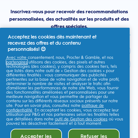
Inscrivez-vous pour recevoir des recommandations
personnalisées, des actualités sur les produits et des
offres spéciales.
Acceptez les cookies dès maintenant et
recevez des offres et du contenu
personnalisés! 😊
Avec votre consentement, nous, Procter & Gamble, et nos
partenaires
utilisons des cookies, des pixels et autres
France
technologies (des cookies), y compris des cookies tiers, tels
que listés dans notre outil de « Gestion des cookies » pour
différentes finalités : vous communiquer des publicités
pertinentes sur la base de votre navigation et de votre profil,
déterminer le nombre de visites et analyser le trafic afin
d’améliorer les performances de notre site Web, vous fournir
Je consens à recevoir des communications personnalisées
des fonctionnalités améliorées et personnalisées pour une
concernant des offres, des actualités et d'autres initiatives
meilleure navigation et vous permettre de partager du
promotionnelles de la part d'Oral-B et d'autres
marques de P&G
par e-
contenu sur les différents réseaux sociaux présents sur notre
mail et sur les canaux en ligne. Je peux me
désinscrire
à tout moment.
site. Pour en savoir plus, consultez notre
politique de
confidentialité
. En acceptant les cookies, vous acceptez leur
Procter & Gamble, le responsable du traitement des données, traitera
utilisation par P&G et nos partenaires selon les finalités telles
vos données personnelles pour vous permettre de vous inscrire sur ce
que détaillées dans notre
outil de Gestion des cookies
où vous
site, d'interagir avec ses services et, selon votre consentement, de vous
envoyer des communications commerciales pertinentes, y compris des
pouvez les désactiver facilement et à tout moment.
publicités personnalisées sur les médias en ligne. En savoir
plus
.
Pour plus d'informations sur le traitement de vos données et vos droits
Accepter les
Refuser les