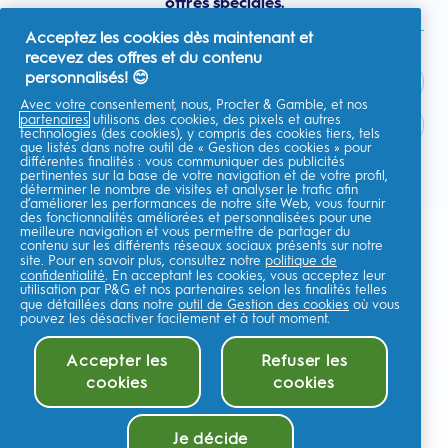
offres spéciales.
Acceptez les cookies dès maintenant et
recevez des offres et du contenu
personnalisés! 😊
Avec votre consentement, nous, Procter & Gamble, et nos
partenaires
utilisons des cookies, des pixels et autres
France
technologies (des cookies), y compris des cookies tiers, tels
que listés dans notre outil de « Gestion des cookies » pour
différentes finalités : vous communiquer des publicités
pertinentes sur la base de votre navigation et de votre profil,
déterminer le nombre de visites et analyser le trafic afin
d’améliorer les performances de notre site Web, vous fournir
Je consens à recevoir des communications personnalisées
des fonctionnalités améliorées et personnalisées pour une
concernant des offres, des actualités et d'autres initiatives
meilleure navigation et vous permettre de partager du
promotionnelles de la part d'Oral-B et d'autres
marques de P&G
par e-
contenu sur les différents réseaux sociaux présents sur notre
mail et sur les canaux en ligne. Je peux me
désinscrire
à tout moment.
site. Pour en savoir plus, consultez notre
politique de
confidentialité
. En acceptant les cookies, vous acceptez leur
Procter & Gamble, le responsable du traitement des données, traitera
utilisation par P&G et nos partenaires selon les finalités telles
vos données personnelles pour vous permettre de vous inscrire sur ce
que détaillées dans notre
site, d'interagir avec ses services et, selon votre consentement, de vous
outil de Gestion des cookies
où vous
envoyer des communications commerciales pertinentes, y compris des
pouvez les désactiver facilement et à tout moment.
publicités personnalisées sur les médias en ligne. En savoir
plus
.
Pour plus d'informations sur le traitement de vos données et vos droits
Accepter les
Refuser les
en matière de confidentialité,lisez
ici
ou consultez notre
Politique de
cookies
cookies
confidentialité
complète.
Vous avez au moins 18 ans et acceptez nos
Conditions générales
.
©
2026
Procter & Gamble
Je décide