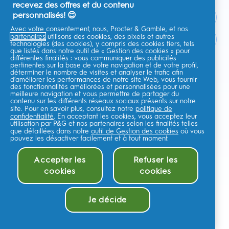
recevez des offres et du contenu
personnalisés! 😊
Avec votre consentement, nous, Procter & Gamble, et nos
partenaires
utilisons des cookies, des pixels et autres
France
technologies (des cookies), y compris des cookies tiers, tels
que listés dans notre outil de « Gestion des cookies » pour
différentes finalités : vous communiquer des publicités
pertinentes sur la base de votre navigation et de votre profil,
déterminer le nombre de visites et analyser le trafic afin
d’améliorer les performances de notre site Web, vous fournir
Je consens à recevoir des communications personnalisées
des fonctionnalités améliorées et personnalisées pour une
concernant des offres, des actualités et d'autres initiatives
meilleure navigation et vous permettre de partager du
promotionnelles de la part d'Oral-B et d'autres
marques de P&G
par e-
contenu sur les différents réseaux sociaux présents sur notre
mail et sur les canaux en ligne. Je peux me
désinscrire
à tout moment.
site. Pour en savoir plus, consultez notre
politique de
confidentialité
. En acceptant les cookies, vous acceptez leur
Procter & Gamble, le responsable du traitement des données, traitera
utilisation par P&G et nos partenaires selon les finalités telles
vos données personnelles pour vous permettre de vous inscrire sur ce
que détaillées dans notre
site, d'interagir avec ses services et, selon votre consentement, de vous
outil de Gestion des cookies
où vous
envoyer des communications commerciales pertinentes, y compris des
pouvez les désactiver facilement et à tout moment.
publicités personnalisées sur les médias en ligne. En savoir
plus
.
Pour plus d'informations sur le traitement de vos données et vos droits
Accepter les
Refuser les
en matière de confidentialité,lisez
ici
ou consultez notre
Politique de
cookies
cookies
confidentialité
complète.
Vous avez au moins 18 ans et acceptez nos
Conditions générales
.
©
2026
Procter & Gamble
Je décide
Gestion des cookies