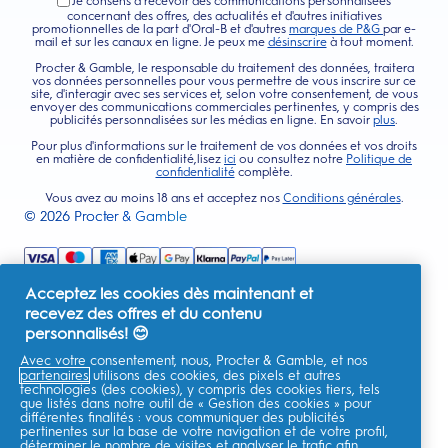
Je consens à recevoir des communications personnalisées
concernant des offres, des actualités et d'autres initiatives
promotionnelles de la part d'Oral-B et d'autres
marques de P&G
par e-
mail et sur les canaux en ligne. Je peux me
désinscrire
à tout moment.
Procter & Gamble, le responsable du traitement des données, traitera
vos données personnelles pour vous permettre de vous inscrire sur ce
site, d'interagir avec ses services et, selon votre consentement, de vous
envoyer des communications commerciales pertinentes, y compris des
publicités personnalisées sur les médias en ligne. En savoir
plus
.
Pour plus d'informations sur le traitement de vos données et vos droits
en matière de confidentialité,lisez
ici
ou consultez notre
Politique de
confidentialité
complète.
Vous avez au moins 18 ans et acceptez nos
Conditions générales
.
©
2026
Procter & Gamble
Acceptez les cookies dès maintenant et
recevez des offres et du contenu
personnalisés! 😊
Avec votre consentement, nous, Procter & Gamble, et nos
partenaires
utilisons des cookies, des pixels et autres
technologies (des cookies), y compris des cookies tiers, tels
que listés dans notre outil de « Gestion des cookies » pour
différentes finalités : vous communiquer des publicités
pertinentes sur la base de votre navigation et de votre profil,
déterminer le nombre de visites et analyser le trafic afin