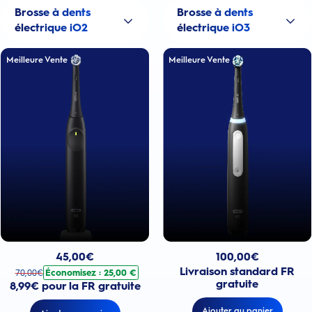
Brosse à dents
Brosse à dents
électrique iO2
électrique iO3
Meilleure Vente
Meilleure Vente
Prix actuel : 100,00€
Prix actuel : 45,00€
. Prix d'origine : 70,00€. Économisez : 25,00 €
100,00
€
45,00
€
Livraison standard FR
Économisez : 25,00 €
70,00
€
gratuite
8,99€ pour la FR gratuite
Ajouter au panier