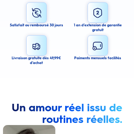
I agree to receive email alerts about this product.
By signing up for email alerts, you agree to receive email
communications regarding this product. We may use your email address
to send you email messages about product availability. We process your
personal data as stated in our Privacy Policy. You may withdraw your
Satisfait ou remboursé 30 jours
1 an d’extension de garantie
consent or manage your email preferences at any time.
gratuit
Submit
Cancel
Livraison gratuite dès 49,99€
Paiments mensuels facilités
d’achat
Un amour réel issu de
routines réelles.
Lire la vidéo : Une jeune femme montre comment elle a amélioré l’apparence de ses dents tach