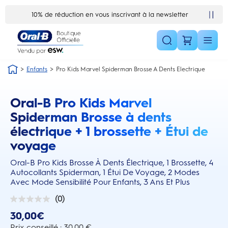
Skip Navigation1
10% de réduction en vous inscrivant à la newsletter
Enfants
Pro Kids Marvel Spiderman Brosse A Dents Electrique
Oral-B Pro Kids Marvel
this action will scroll you to the reviews section
Spiderman Brosse à dents
électrique + 1 brossette + Étui de
voyage
Oral-B Pro Kids Brosse À Dents Électrique, 1 Brossette, 4
Autocollants Spiderman, 1 Étui De Voyage, 2 Modes
Avec Mode Sensibilité Pour Enfants, 3 Ans Et Plus
(0)
0.0
sur
30,00€
5
étoiles.
Prix conseillé : 30,00 €