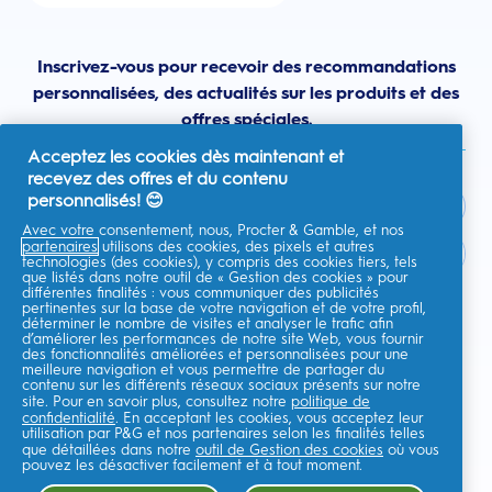
Inscrivez-vous pour recevoir des recommandations
personnalisées, des actualités sur les produits et des
offres spéciales.
Acceptez les cookies dès maintenant et
recevez des offres et du contenu
personnalisés! 😊
Avec votre consentement, nous, Procter & Gamble, et nos
partenaires
utilisons des cookies, des pixels et autres
France
technologies (des cookies), y compris des cookies tiers, tels
que listés dans notre outil de « Gestion des cookies » pour
différentes finalités : vous communiquer des publicités
pertinentes sur la base de votre navigation et de votre profil,
déterminer le nombre de visites et analyser le trafic afin
d’améliorer les performances de notre site Web, vous fournir
Je consens à recevoir des communications personnalisées
des fonctionnalités améliorées et personnalisées pour une
concernant des offres, des actualités et d'autres initiatives
meilleure navigation et vous permettre de partager du
promotionnelles de la part d'Oral-B et d'autres
marques de P&G
par e-
contenu sur les différents réseaux sociaux présents sur notre
mail et sur les canaux en ligne. Je peux me
désinscrire
à tout moment.
site. Pour en savoir plus, consultez notre
politique de
confidentialité
. En acceptant les cookies, vous acceptez leur
Procter & Gamble, le responsable du traitement des données, traitera
utilisation par P&G et nos partenaires selon les finalités telles
vos données personnelles pour vous permettre de vous inscrire sur ce
que détaillées dans notre
outil de Gestion des cookies
où vous
site, d'interagir avec ses services et, selon votre consentement, de vous
envoyer des communications commerciales pertinentes, y compris des
pouvez les désactiver facilement et à tout moment.
publicités personnalisées sur les médias en ligne. En savoir
plus
.