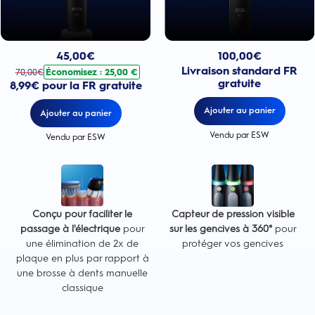
Prix actuel : 100,00€
Prix actuel : 45,00€
. Prix d'origine : 70,00€. Économisez : 25,00 €
100,00
€
45,00
€
Livraison standard FR
Économisez : 25,00 €
70,00
€
gratuite
8,99€ pour la FR gratuite
Ajouter au panier
Ajouter au panier
Vendu par ESW
Vendu par ESW
Conçu pour faciliter le
Capteur de pression visible
passage à l'électrique
pour
sur les gencives à 360°
pour
une élimination de 2x de
protéger vos gencives
plaque en plus par rapport à
une brosse à dents manuelle
classique