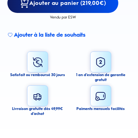
Ajouter au panier (219,00€)
Vendu par ESW
Ajouter à la liste de souhaits
Sign up for an email alert
I agree to receive email alerts about this product.
By signing up for email alerts, you agree to receive email
communications regarding this product. We may use your email address
to send you email messages about product availability. We process your
personal data as stated in our Privacy Policy. You may withdraw your
Satisfait ou remboursé 30 jours
1 an d’extension de garantie
consent or manage your email preferences at any time.
gratuit
Submit
Cancel
Livraison gratuite dès 49,99€
Paiments mensuels facilités
d’achat