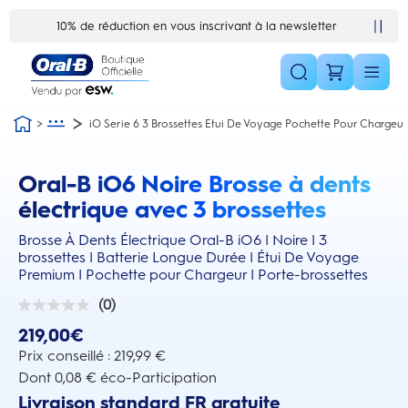
Skip Navigation1
10% de réduction en vous inscrivant à la newsletter
iO Serie 6 3 Brossettes Etui De Voyage Pochette Pour Chargeur
Oral-B iO6 Noire Brosse à dents
this action will scroll you to the reviews section
électrique avec 3 brossettes
Brosse À Dents Électrique Oral-B iO6 | Noire | 3
brossettes | Batterie Longue Durée | Étui De Voyage
Premium | Pochette pour Chargeur | Porte-brossettes
(0)
0.0
sur
219,00€
5
étoiles.
Prix conseillé : 219,99 €
Dont 0,08 € éco-Participation
Livraison standard FR gratuite